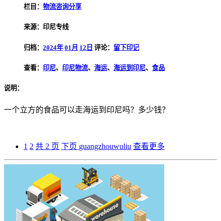
栏目：
物流咨询分享
来源：印尼专线
归档：
2024年
01月
12日
评论：
留下印记
查看：
印尼
、
印尼物流
、
海运
、
海运到印尼
、
食品
说明：
一个立方的食品可以走海运到印尼吗？多少钱？
1
2
共 2 页
下页
guangzhouwuliu
查看更多