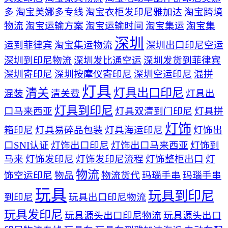
多
淘宝美娜多专线
淘宝衣柜发印尼雅加达
淘宝跨境
物流
淘宝运输方案
淘宝运输时间
淘宝集运
淘宝集
深圳
运到菲律宾
淘宝集运物流
深圳出口印尼空运
深圳到印尼物流
深圳发比通空运
深圳发货到菲律宾
深圳寄印尼
深圳按摩仪寄印尼
深圳空运印尼
混拼
灯具
清关
灯具出口印尼
混装
清关费
灯具出
灯具到印尼
口马来西亚
灯具双清到门印尼
灯具拼
灯饰
箱印尼
灯具易碎品包装
灯具海运印尼
灯饰出
口SNI认证
灯饰出口印尼
灯饰出口马来西亚
灯饰到
马来
灯饰发印尼
灯饰发印尼流程
灯饰整柜出口
灯
物流
饰空运印尼
物品
物流货代
玛瑙手串
玛瑙手串
玩具
玩具到印尼
到印尼
玩具出口印尼物流
玩具发印尼
玩具源头出口印尼物流
玩具源头出口