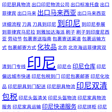
印尼厨具物流
出口印尼物流公司
出口标准托盘
出口
出口马来西亚
菲律宾
出口马来
出口马来西亚
到印尼
详细流程
刀具
刀具到印尼
到印尼参展
到菲律宾马尼拉
到雅加达海派
刷子
刷子到印度尼西
亚
劳动节
包裹寄送指南
包裹寄送渠道
包裹运输方
化妆品
式
包裹邮寄方式
北京
北京海运菲律宾双
印尼
印尼仓库
清到门专线
印尼仓
印尼
偏远城市快递
印尼包税到门
印尼包裹邮寄
印尼化妆
印尼双清
品
印尼厨具到门配送
印尼厨具物流
包税
印尼头盔清关
印尼头盔物流
印尼家具物流
印尼快递服务
服务
印尼家具运输
印尼拼柜
印尼