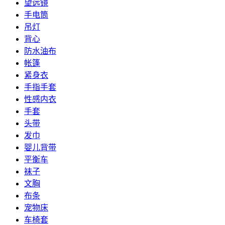
望远镜
手电筒
吊灯
背心
防水油布
帐篷
紧身衣
手指手套
性感内衣
手套
头带
发巾
婴儿背带
平衡车
袜子
文胸
布条
宠物床
车椅套