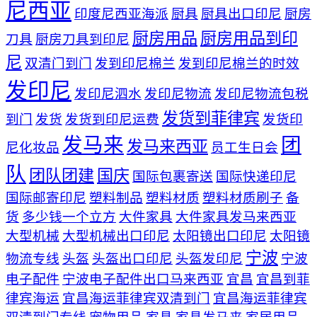
尼西亚
印度尼西亚海派
厨具
厨具出口印尼
厨房
厨房用品
厨房用品到印
刀具
厨房刀具到印尼
尼
双清门到门
发到印尼棉兰
发到印尼棉兰的时效
发印尼
发印尼泗水
发印尼物流
发印尼物流包税
发货到菲律宾
到门
发货
发货到印尼运费
发货印
发马来
团
发马来西亚
尼化妆品
员工生日会
队
团队团建
国庆
国际包裹寄送
国际快递印尼
国际邮寄印尼
塑料制品
塑料材质
塑料材质刷子
备
货
多少钱一个立方
大件家具
大件家具发马来西亚
大型机械
大型机械出口印尼
太阳镜出口印尼
太阳镜
宁波
物流专线
头盔
头盔出口印尼
头盔发印尼
宁波
电子配件
宁波电子配件出口马来西亚
宜昌
宜昌到菲
律宾海运
宜昌海运菲律宾双清到门
宜昌海运菲律宾