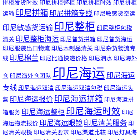
拼柜发货时效
印尼拼柜整柜
印尼拼柜时效
印尼拼柜
印尼拼箱
印尼拼箱专线
运输
印尼敏感货空运
印尼整柜
印尼敏感货运输
印尼整柜包税
印尼整柜海运
清关
印尼普货拼箱
印尼普货海运
印尼服装出口物流
印尼木制品清关
印尼杂货物流专
印尼棉兰
线
印尼比通快递价格
印尼泗水
印尼海外
印尼海运
印尼海运
仓
印尼海外仓团队
专线
印尼海运双清
印尼海运双清包税
印尼海运头
印尼海运拼箱
印尼海运报价
盔
印尼海运拼
印尼海运时效
印尼海运整柜
箱服务
印尼
印尼海运眼镜
印尼清关服务
海运物流报价
印
尼清关眼镜
印尼清关要求
印尼渠道比较
印尼灯具海