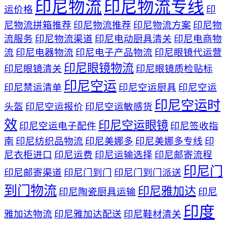
印尼物流
印尼物流专线
运价格
印
尼物流拼箱推荐
印尼物流推荐
印尼物流方案
印尼物
流服务
印尼物流渠道
印尼电动厨具清关
印尼电商物
流
印尼电器物流
印尼电子产品物流
印尼眼镜代运营
印尼眼镜物流
印尼眼镜清关
印尼眼镜质检贴标
印尼空运
印尼禁运清单
印尼空运厨具
印尼空运
印尼空运时
头盔
印尼空运报价
印尼空运敏感货
效
印尼空运眼镜
印尼空运电子配件
印尼签收指
南
印尼纺织品物流
印尼美娜多
印尼美娜多专线
印
尼衣柜进口
印尼运费
印尼运输选择
印尼邮寄流程
印尼门
印尼邮寄渠道
印尼门到门
印尼门到门派送
到门物流
印尼雅加达
印尼陶瓷厨具运输
印尼
印度
雅加达物流
印尼雅加达配送
印尼鞋材清关