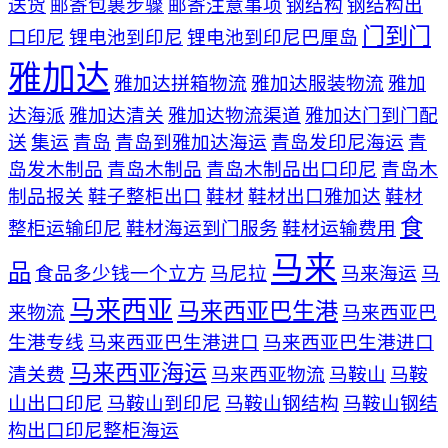
送货
邮寄包裹步骤
邮寄注意事项
钢结构
钢结构出
门到门
口印尼
锂电池到印尼
锂电池到印尼巴厘岛
雅加达
雅加达拼箱物流
雅加达服装物流
雅加
达海派
雅加达清关
雅加达物流渠道
雅加达门到门配
送
集运
青岛
青岛到雅加达海运
青岛发印尼海运
青
岛发木制品
青岛木制品
青岛木制品出口印尼
青岛木
制品报关
鞋子整柜出口
鞋材
鞋材出口雅加达
鞋材
食
整柜运输印尼
鞋材海运到门服务
鞋材运输费用
马来
品
食品多少钱一个立方
马尼拉
马来海运
马
马来西亚
马来西亚巴生港
来物流
马来西亚巴
生港专线
马来西亚巴生港进口
马来西亚巴生港进口
马来西亚海运
清关费
马来西亚物流
马鞍山
马鞍
山出口印尼
马鞍山到印尼
马鞍山钢结构
马鞍山钢结
构出口印尼整柜海运