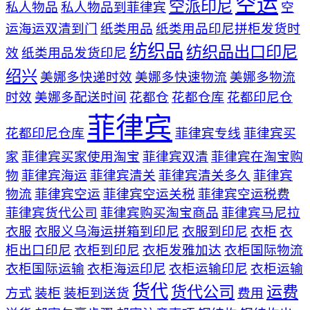
空运
空派印尼
私人物品
私人物品到菲律宾
空
运海运双清到门
纸类用品
纸类用品印尼拼柜发货时
纺织品
纺织品出口印尼
效
纸类用品发货印尼
绍兴
美娜多快递时效
美娜多快速物流
美娜多物流
时效
美娜多配送时间
花都仓
花都仓库
花都印尼仓
菲律宾
花都印尼仓库
菲律宾专线
菲律宾买
家
菲律宾买家使用淘宝
菲律宾双清
菲律宾在淘宝购
物
菲律宾海运
菲律宾清关
菲律宾清关多久
菲律宾
物流
菲律宾空运
菲律宾空运关税
菲律宾空运税费
菲律宾货代公司
菲律宾购买淘宝商品
菲律宾马尼拉
衣服
衣服义乌海运拼箱到印尼
衣服到印尼
衣柜
衣
柜出口印尼
衣柜到印尼
衣柜发雅加达
衣柜国际物流
衣柜国际运输
衣柜海运印尼
衣柜运输印尼
衣柜运输
货代
货代公司
运费
方式
装柜
装柜到送货
费用