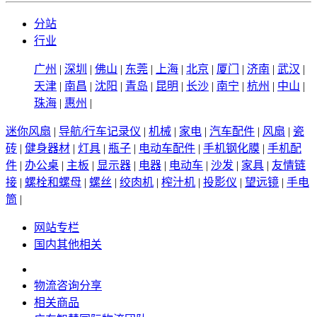
分站
行业
广州
|
深圳
|
佛山
|
东莞
|
上海
|
北京
|
厦门
|
济南
|
武汉
|
天津
|
南昌
|
沈阳
|
青岛
|
昆明
|
长沙
|
南宁
|
杭州
|
中山
|
珠海
|
惠州
|
迷你风扇
|
导航/行车记录仪
|
机械
|
家电
|
汽车配件
|
风扇
|
瓷
砖
|
健身器材
|
灯具
|
瓶子
|
电动车配件
|
手机钢化膜
|
手机配
件
|
办公桌
|
主板
|
显示器
|
电器
|
电动车
|
沙发
|
家具
|
友情链
接
|
螺栓和螺母
|
螺丝
|
绞肉机
|
榨汁机
|
投影仪
|
望远镜
|
手电
筒
|
网站专栏
国内其他相关
物流咨询分享
相关商品