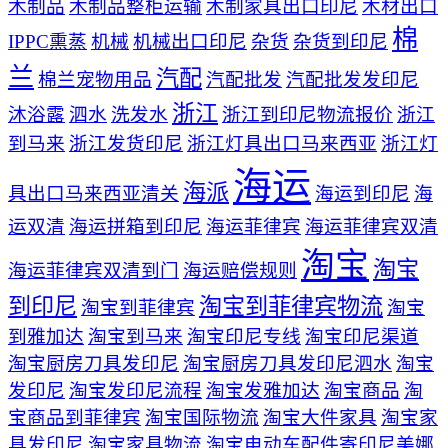
木制品
木制品整柜运输
木制家具出口印尼
木材出口
棉
IPPC熏蒸
机械
机械出口印尼
杂货
杂货到印尼
兰
汽配
棉兰宠物用品
汽配批发
汽配批发发印尼
浙江
沐浴露
泗水
洗发水
浙江到印尼物流报价
浙江
到马来
浙江发货印尼
浙江灯具出口马来西亚
浙江灯
海运
海派
具出口马来西亚清关
海运到印尼
海
运双清
海运拼箱到印尼
海运菲律宾
海运菲律宾双清
淘宝
淘宝
海运菲律宾双清到门
海运赔偿规则
到印尼
淘宝到菲律宾物流
淘宝到菲律宾
淘宝
到雅加达
淘宝到马来
淘宝印尼专线
淘宝印尼渠道
淘宝厨房刀具发印尼
淘宝厨房刀具发印尼泗水
淘宝
发印尼
淘宝发印尼流程
淘宝发雅加达
淘宝商品
淘
宝商品到菲律宾
淘宝国际物流
淘宝大件家具
淘宝家
具发印尼
淘宝家具物流
淘宝电动车配件寄印尼美娜