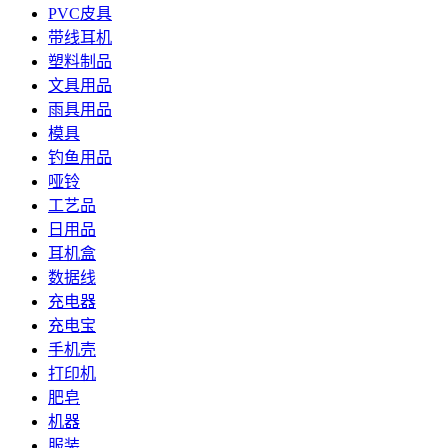
PVC皮具
带线耳机
塑料制品
文具用品
雨具用品
模具
钓鱼用品
哑铃
工艺品
日用品
耳机盒
数据线
充电器
充电宝
手机壳
打印机
肥皂
机器
服装