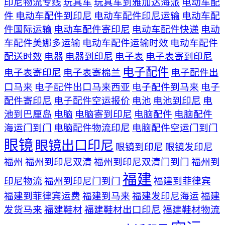
印尼物流专线
玩具车
玩具车到雅加达海派
电动车配
件
电动车配件到印尼
电动车配件印尼运输
电动车配
件国际运输
电动车配件寄印尼
电动车配件快递
电动
车配件美娜多运输
电动车配件运输时效
电动车配件
配送时效
电器
电器到印尼
电子表
电子表寄到印尼
电子配件
电子表寄印尼
电子表寄棉兰
电子配件出
口马来
电子配件出口马来西亚
电子配件到马来
电子
配件寄印尼
电子配件空运报价
电池
电池到印尼
电
池到巴厘岛
电脑
电脑寄到印尼
电脑配件
电脑配件
海运门到门
电脑配件物流印尼
电脑配件空运门到门
眼镜
眼镜出口印尼
眼镜到印尼
眼镜发印尼
福州
福州到印尼双清
福州到印尼双清门到门
福州到
福建
印尼物流
福州到印尼门到门
福建到菲律宾
福建到菲律宾运费
福建到马来
福建发印尼海运
福建
发货马来
福建鞋材
福建鞋材出口印尼
福建鞋材物流