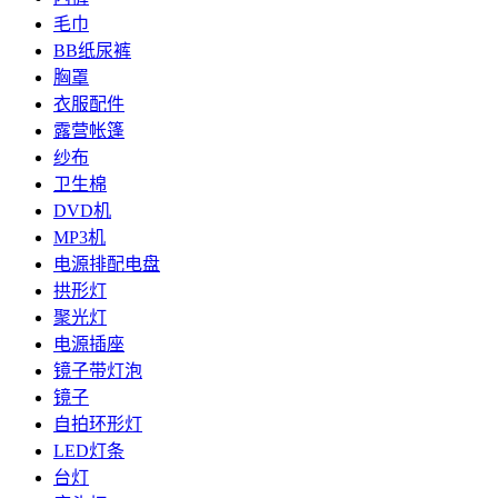
毛巾
BB纸尿裤
胸罩
衣服配件
露营帐篷
纱布
卫生棉
DVD机
MP3机
电源排配电盘
拱形灯
聚光灯
电源插座
镜子带灯泡
镜子
自拍环形灯
LED灯条
台灯