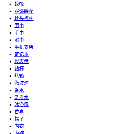
蚊帐
服饰装配
枕头抱枕
围巾
手巾
浴巾
手机支架
笔记本
仪表盘
钻杆
烤箱
微波炉
香水
洗发水
沐浴露
香皂
帽子
内衣
内裤