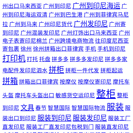
广州到印尼海运
州出口马来西亚
广州到印尼
广
州到印尼海运双清
广州到巴生港
广州到菲律宾马尼
广州发印尼
拉
广州到马来
广州印尼货代
广州寄
到印尼
广州混装发印尼
广州灯饰出口马来西亚
广州
电子表寄印尼棉兰
广州跨境电商物流
往印度尼西亚
寄包裹
徐州
徐州拼箱出口菲律宾
手机
手机到印尼
打印机
打托
托盘
拼多多
拼多多发印尼
拼多多家
拼柜
电配件发印尼泗水
拼柜一件代发
拼柜起运
拼箱
拼箱出口菲律宾
按摩仪
按摩仪寄印尼
摩托车
整柜
头盔
摩托车头盔出口
敏感货空运印尼
整柜
服装
文具
到印尼
春节
智慧国际
智慧国际物流
服
服装到印尼
服装发印尼
装出口到印尼
服装工厂
直发印尼
服装工厂直发印尼包税到门
服装直发印尼