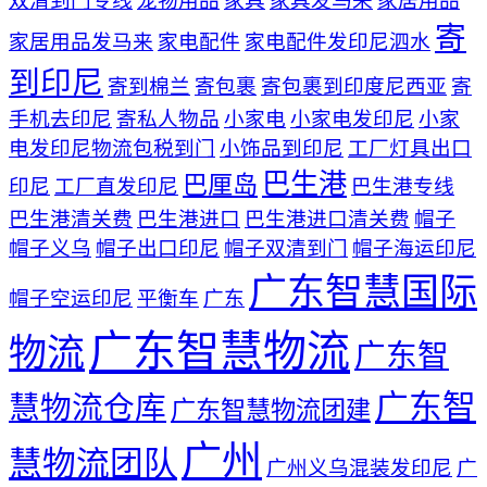
双清到门专线
宠物用品
家具
家具发马来
家居用品
寄
家居用品发马来
家电配件
家电配件发印尼泗水
到印尼
寄到棉兰
寄包裹
寄包裹到印度尼西亚
寄
手机去印尼
寄私人物品
小家电
小家电发印尼
小家
电发印尼物流包税到门
小饰品到印尼
工厂灯具出口
巴生港
巴厘岛
印尼
工厂直发印尼
巴生港专线
巴生港清关费
巴生港进口
巴生港进口清关费
帽子
帽子义乌
帽子出口印尼
帽子双清到门
帽子海运印尼
广东智慧国际
帽子空运印尼
平衡车
广东
广东智慧物流
物流
广东智
广东智
慧物流仓库
广东智慧物流团建
广州
慧物流团队
广州义乌混装发印尼
广