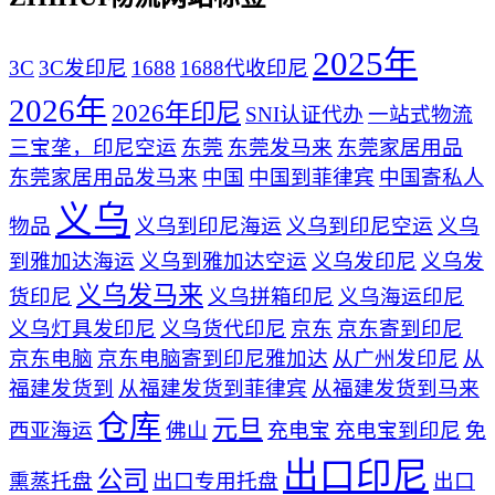
2025年
3C
3C发印尼
1688
1688代收印尼
2026年
2026年印尼
SNI认证代办
一站式物流
三宝垄，印尼空运
东莞
东莞发马来
东莞家居用品
东莞家居用品发马来
中国
中国到菲律宾
中国寄私人
义乌
物品
义乌到印尼海运
义乌到印尼空运
义乌
到雅加达海运
义乌到雅加达空运
义乌发印尼
义乌发
义乌发马来
货印尼
义乌拼箱印尼
义乌海运印尼
义乌灯具发印尼
义乌货代印尼
京东
京东寄到印尼
京东电脑
京东电脑寄到印尼雅加达
从广州发印尼
从
福建发货到
从福建发货到菲律宾
从福建发货到马来
仓库
元旦
西亚海运
佛山
充电宝
充电宝到印尼
免
出口印尼
公司
熏蒸托盘
出口专用托盘
出口