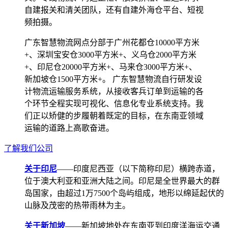
自建报关和清关团队，还有自建外海仓平台、短视
频拍摄。
广东智慧物流网点分部于广州花都仓10000平方米
+、深圳宝安仓3000平方米+、义乌仓2000平方米
+、印尼仓20000平方米+、马来仓3000平方米+、
新加坡仓1500平方米+。 广东智慧物流自行研发设
计物流运输服务系统，从接收客兵订单到运输的各
个环节全程实现可视化、信息化专业系统支持。我
们正以矫健的步履朝着既定的目标，在东南亚领域
运输的道路上高歌奋进。
了解我们公司
关于印尼
——印度尼西亚（以下简称印尼）横跨赤道，
位于澳大利亚和亚洲大陆之间。印尼是全世界最大的群
岛国家，由超过1万7500个岛屿组成，地形以绵延起伏的
山脉及茂密的热带雨林为主。
关于新加坡
——新加坡地处在东南亚到印度洋海运交通