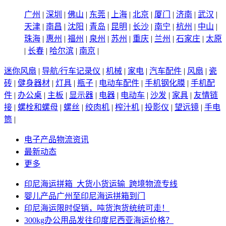
广州
|
深圳
|
佛山
|
东莞
|
上海
|
北京
|
厦门
|
济南
|
武汉
|
天津
|
南昌
|
沈阳
|
青岛
|
昆明
|
长沙
|
南宁
|
杭州
|
中山
|
珠海
|
惠州
|
福州
|
泉州
|
苏州
|
重庆
|
兰州
|
石家庄
|
太原
|
长春
|
哈尔滨
|
南京
|
迷你风扇
|
导航/行车记录仪
|
机械
|
家电
|
汽车配件
|
风扇
|
瓷
砖
|
健身器材
|
灯具
|
瓶子
|
电动车配件
|
手机钢化膜
|
手机配
件
|
办公桌
|
主板
|
显示器
|
电器
|
电动车
|
沙发
|
家具
|
友情链
接
|
螺栓和螺母
|
螺丝
|
绞肉机
|
榨汁机
|
投影仪
|
望远镜
|
手电
筒
|
电子产品物流资讯
最新动态
更多
印尼海运拼箱_大货小货运输_跨境物流专线
婴儿产品广州至印尼海运拼箱到门
印尼海运限时促销，吨货泡货统统可走！
300kg办公用品发往印度尼西亚海运价格？