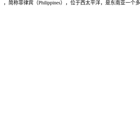
ilippines），简称菲律宾（Philippines），位于西太平洋，是东