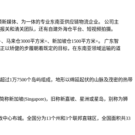
视频新媒体、为一体的专业东南亚供应链物流企业。 公司主
报关和清关团队，还有自建外海仓平台、短视频拍摄。
、马来仓3000平方米+、新加坡仓1500平方米+。 广东智
正以矫健的步履朝着既定的目标，在东南亚领域运输的道
过1万7500个岛屿组成，地形以绵延起伏的山脉及茂密的热带
，简称新加坡(Singapore)，旧称新嘉坡、星洲或星岛，别称为狮
政中心布城。全国分为13个州和3个联邦直辖区，全国面积共33