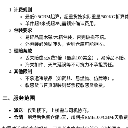
计费规则
最低0.5CBM起算，超重货按实际重量/500KG折算
单件超3米或超2吨需额外确认费用。
包装要求
易碎品需木架/木箱包装，否则破损不赔。
外包装必须贴唛头，否则仓库可能拒收。
理赔条款
丢失赔偿≤运费3倍（最高100美金），易碎品不赔
海关扣件、天气延误等不可抗力不承担责任。
其他限制
不承运违禁品（如武器、易燃物、仿牌等）。
敏感货与普货混装则整票按敏感货收费。
三、服务范围
派送
：仅到楼下，上楼需与司机协商。
仓储
：到港后免费仓储5天，超期按RMB100/CBM/天收