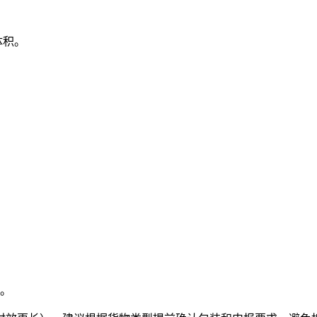
体积。
。
费。