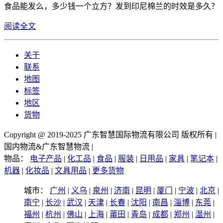
食品能发么，多少钱一个立方？发到印尼棉兰的时效是多久？
阅读全文
关于
联系
地图
标签
地区
货物
Copyright @ 2019-2025 广东智慧国际物流有限公司 版权所有 |
国内物流&广东智慧物流 |
物品：
电子产品
|
化工品
|
食品
|
服装
|
日用品
|
家具
|
笔记本
|
机器
|
化妆品
|
文具用品
|
更多货物
城市：
广州
|
义乌
|
泉州
|
济南
|
昆明
|
厦门
|
宁波
|
北京
|
南宁
|
长沙
|
武汉
|
天津
|
长春
|
沈阳
|
南昌
|
淄博
|
东莞
|
福州
|
杭州
|
佛山
|
上海
|
莆田
|
青岛
|
成都
|
郑州
|
温州
|