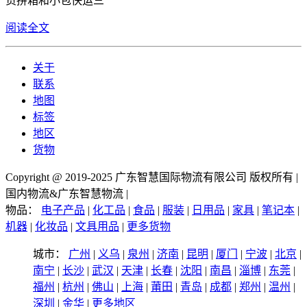
货拼箱和小包快运三
阅读全文
关于
联系
地图
标签
地区
货物
Copyright @ 2019-2025 广东智慧国际物流有限公司 版权所有 |
国内物流&广东智慧物流 |
物品：
电子产品
|
化工品
|
食品
|
服装
|
日用品
|
家具
|
笔记本
|
机器
|
化妆品
|
文具用品
|
更多货物
城市：
广州
|
义乌
|
泉州
|
济南
|
昆明
|
厦门
|
宁波
|
北京
|
南宁
|
长沙
|
武汉
|
天津
|
长春
|
沈阳
|
南昌
|
淄博
|
东莞
|
福州
|
杭州
|
佛山
|
上海
|
莆田
|
青岛
|
成都
|
郑州
|
温州
|
深圳
|
金华
|
更多地区