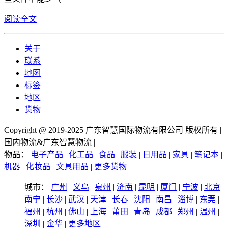
阅读全文
关于
联系
地图
标签
地区
货物
Copyright @ 2019-2025 广东智慧国际物流有限公司 版权所有 |
国内物流&广东智慧物流 |
物品：
电子产品
|
化工品
|
食品
|
服装
|
日用品
|
家具
|
笔记本
|
机器
|
化妆品
|
文具用品
|
更多货物
城市：
广州
|
义乌
|
泉州
|
济南
|
昆明
|
厦门
|
宁波
|
北京
|
南宁
|
长沙
|
武汉
|
天津
|
长春
|
沈阳
|
南昌
|
淄博
|
东莞
|
福州
|
杭州
|
佛山
|
上海
|
莆田
|
青岛
|
成都
|
郑州
|
温州
|
深圳
|
金华
|
更多地区