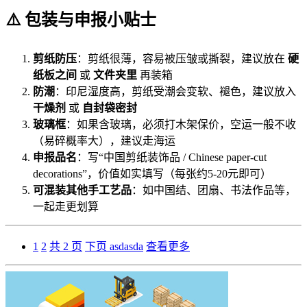
⚠️ 包装与申报小贴士
剪纸防压
：剪纸很薄，容易被压皱或撕裂，建议放在
硬
纸板之间
或
文件夹里
再装箱
防潮
：印尼湿度高，剪纸受潮会变软、褪色，建议放入
干燥剂
或
自封袋密封
玻璃框
：如果含玻璃，必须打木架保价，空运一般不收
（易碎概率大），建议走海运
申报品名
：写“中国剪纸装饰品 / Chinese paper-cut
decorations”，价值如实填写（每张约5-20元即可）
可混装其他手工艺品
：如中国结、团扇、书法作品等，
一起走更划算
1
2
共 2 页
下页
asdasda
查看更多