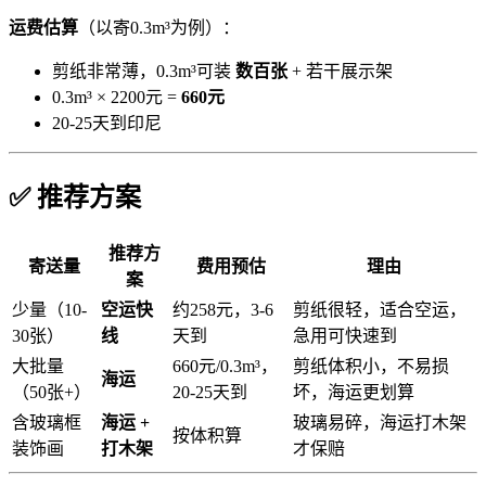
运费估算
（以寄0.3m³为例）：
剪纸非常薄，0.3m³可装
数百张
+ 若干展示架
0.3m³ × 2200元 =
660元
20-25天到印尼
✅ 推荐方案
推荐方
寄送量
费用预估
理由
案
少量（10-
空运快
约258元，3-6
剪纸很轻，适合空运，
30张）
线
天到
急用可快速到
大批量
660元/0.3m³，
剪纸体积小，不易损
海运
（50张+）
20-25天到
坏，海运更划算
含玻璃框
海运 +
玻璃易碎，海运打木架
按体积算
装饰画
打木架
才保赔