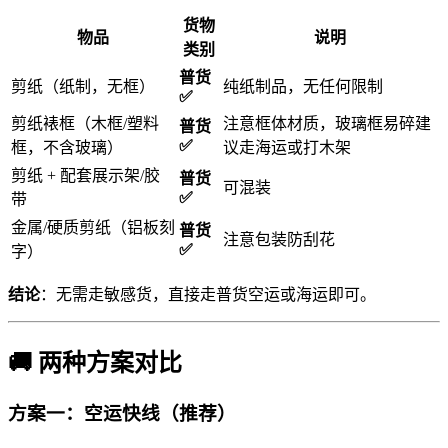
货物
物品
说明
类别
普货
剪纸（纸制，无框）
纯纸制品，无任何限制
✅
剪纸裱框（木框/塑料
注意框体材质，玻璃框易碎建
普货
✅
框，不含玻璃）
议走海运或打木架
剪纸 + 配套展示架/胶
普货
可混装
✅
带
金属/硬质剪纸（铝板刻
普货
注意包装防刮花
✅
字）
结论
：无需走敏感货，直接走普货空运或海运即可。
🚚 两种方案对比
方案一：空运快线（推荐）