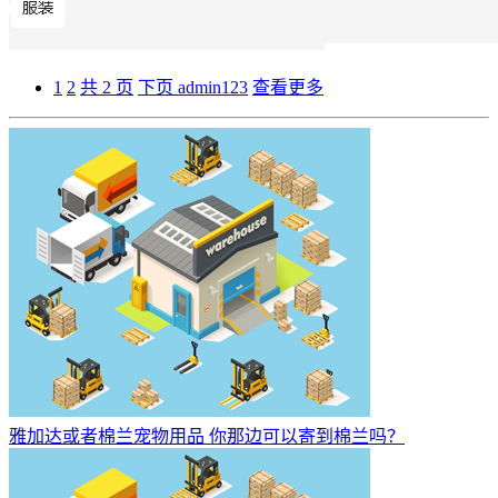
1
2
共 2 页
下页
admin123
查看更多
雅加达或者棉兰宠物用品 你那边可以寄到棉兰吗？