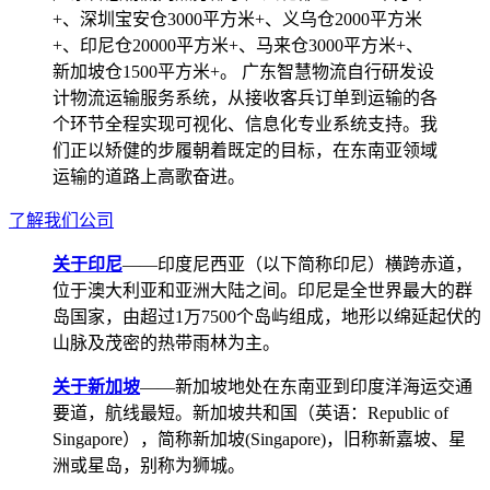
+、深圳宝安仓3000平方米+、义乌仓2000平方米
+、印尼仓20000平方米+、马来仓3000平方米+、
新加坡仓1500平方米+。 广东智慧物流自行研发设
计物流运输服务系统，从接收客兵订单到运输的各
个环节全程实现可视化、信息化专业系统支持。我
们正以矫健的步履朝着既定的目标，在东南亚领域
运输的道路上高歌奋进。
了解我们公司
关于印尼
——印度尼西亚（以下简称印尼）横跨赤道，
位于澳大利亚和亚洲大陆之间。印尼是全世界最大的群
岛国家，由超过1万7500个岛屿组成，地形以绵延起伏的
山脉及茂密的热带雨林为主。
关于新加坡
——新加坡地处在东南亚到印度洋海运交通
要道，航线最短。新加坡共和国（英语：Republic of
Singapore），简称新加坡(Singapore)，旧称新嘉坡、星
洲或星岛，别称为狮城。