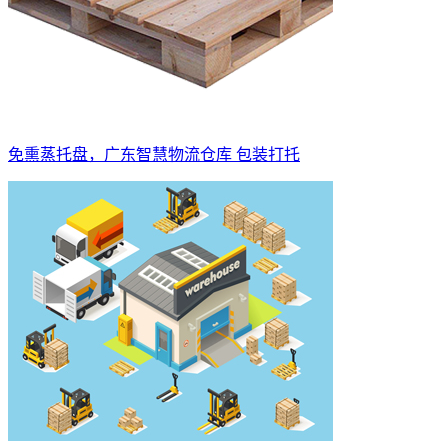
免熏蒸托盘，广东智慧物流仓库 包装打托