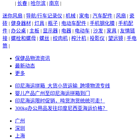
|
长春
|
哈尔滨
|
南京
|
迷你风扇
|
导航/行车记录仪
|
机械
|
家电
|
汽车配件
|
风扇
|
瓷
砖
|
健身器材
|
灯具
|
瓶子
|
电动车配件
|
手机钢化膜
|
手机配
件
|
办公桌
|
主板
|
显示器
|
电器
|
电动车
|
沙发
|
家具
|
友情链
接
|
螺栓和螺母
|
螺丝
|
绞肉机
|
榨汁机
|
投影仪
|
望远镜
|
手电
筒
|
保健品物流资讯
最新动态
更多
印尼海运拼箱_大货小货运输_跨境物流专线
婴儿产品广州至印尼海运拼箱到门
印尼海运限时促销，吨货泡货统统可走！
300kg办公用品发往印度尼西亚海运价格？
广州
深圳
上海