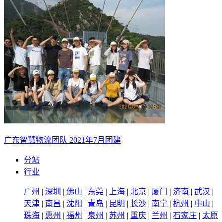
广东智慧物流团队 2021年7月团建
分站
行业
广州
|
深圳
|
佛山
|
东莞
|
上海
|
北京
|
厦门
|
济南
|
武汉
|
天津
|
南昌
|
沈阳
|
青岛
|
昆明
|
长沙
|
南宁
|
杭州
|
中山
|
珠海
|
惠州
|
福州
|
泉州
|
苏州
|
重庆
|
兰州
|
石家庄
|
太原