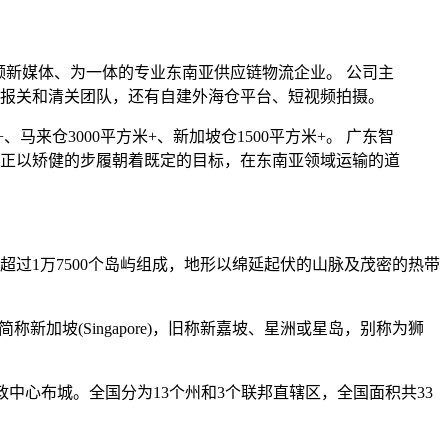
视频新媒体、为一体的专业东南亚供应链物流企业。 公司主
报关和清关团队，还有自建外海仓平台、短视频拍摄。
、马来仓3000平方米+、新加坡仓1500平方米+。 广东智
正以矫健的步履朝着既定的目标，在东南亚领域运输的道
过1万7500个岛屿组成，地形以绵延起伏的山脉及茂密的热带
，简称新加坡(Singapore)，旧称新嘉坡、星洲或星岛，别称为狮
政中心布城。全国分为13个州和3个联邦直辖区，全国面积共33