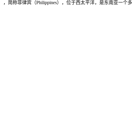
ilippines），简称菲律宾（Philippines），位于西太平洋，是东