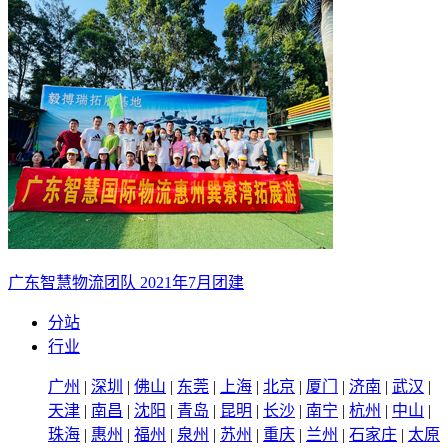
广东智慧物流团队 2021年7月团建
分站
行业
广州
|
深圳
|
佛山
|
东莞
|
上海
|
北京
|
厦门
|
济南
|
武汉
|
天津
|
南昌
|
沈阳
|
青岛
|
昆明
|
长沙
|
南宁
|
杭州
|
中山
|
珠海
|
惠州
|
福州
|
泉州
|
苏州
|
重庆
|
兰州
|
石家庄
|
太原