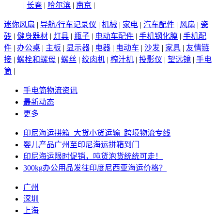
|
长春
|
哈尔滨
|
南京
|
迷你风扇
|
导航/行车记录仪
|
机械
|
家电
|
汽车配件
|
风扇
|
瓷
砖
|
健身器材
|
灯具
|
瓶子
|
电动车配件
|
手机钢化膜
|
手机配
件
|
办公桌
|
主板
|
显示器
|
电器
|
电动车
|
沙发
|
家具
|
友情链
接
|
螺栓和螺母
|
螺丝
|
绞肉机
|
榨汁机
|
投影仪
|
望远镜
|
手电
筒
|
手电筒物流资讯
最新动态
更多
印尼海运拼箱_大货小货运输_跨境物流专线
婴儿产品广州至印尼海运拼箱到门
印尼海运限时促销，吨货泡货统统可走！
300kg办公用品发往印度尼西亚海运价格？
广州
深圳
上海