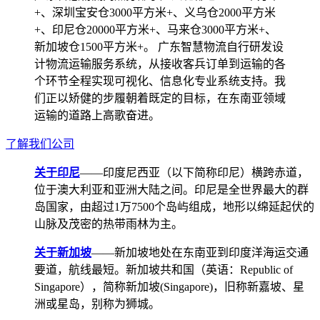
+、深圳宝安仓3000平方米+、义乌仓2000平方米
+、印尼仓20000平方米+、马来仓3000平方米+、
新加坡仓1500平方米+。 广东智慧物流自行研发设
计物流运输服务系统，从接收客兵订单到运输的各
个环节全程实现可视化、信息化专业系统支持。我
们正以矫健的步履朝着既定的目标，在东南亚领域
运输的道路上高歌奋进。
了解我们公司
关于印尼
——印度尼西亚（以下简称印尼）横跨赤道，
位于澳大利亚和亚洲大陆之间。印尼是全世界最大的群
岛国家，由超过1万7500个岛屿组成，地形以绵延起伏的
山脉及茂密的热带雨林为主。
关于新加坡
——新加坡地处在东南亚到印度洋海运交通
要道，航线最短。新加坡共和国（英语：Republic of
Singapore），简称新加坡(Singapore)，旧称新嘉坡、星
洲或星岛，别称为狮城。