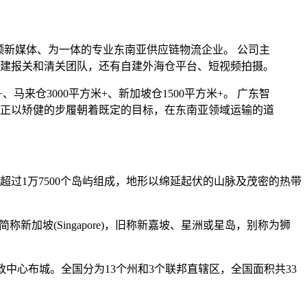
视频新媒体、为一体的专业东南亚供应链物流企业。 公司主
建报关和清关团队，还有自建外海仓平台、短视频拍摄。
、马来仓3000平方米+、新加坡仓1500平方米+。 广东智
正以矫健的步履朝着既定的目标，在东南亚领域运输的道
过1万7500个岛屿组成，地形以绵延起伏的山脉及茂密的热带
，简称新加坡(Singapore)，旧称新嘉坡、星洲或星岛，别称为狮
政中心布城。全国分为13个州和3个联邦直辖区，全国面积共33