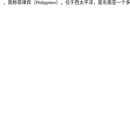
ilippines），简称菲律宾（Philippines），位于西太平洋，是东