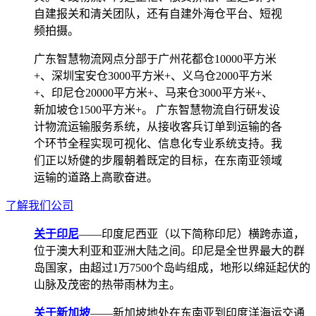
自建报关和清关团队，还有自建外海仓平台、短视
频拍摄。
广东智慧物流网点分部于广州花都仓10000平方米
+、深圳宝安仓3000平方米+、义乌仓2000平方米
+、印尼仓20000平方米+、马来仓3000平方米+、
新加坡仓1500平方米+。 广东智慧物流自行研发设
计物流运输服务系统，从接收客兵订单到运输的各
个环节全程实现可视化、信息化专业系统支持。我
们正以矫健的步履朝着既定的目标，在东南亚领域
运输的道路上高歌奋进。
了解我们公司
关于印尼
——印度尼西亚（以下简称印尼）横跨赤道，
位于澳大利亚和亚洲大陆之间。印尼是全世界最大的群
岛国家，由超过1万7500个岛屿组成，地形以绵延起伏的
山脉及茂密的热带雨林为主。
关于新加坡
——新加坡地处在东南亚到印度洋海运交通