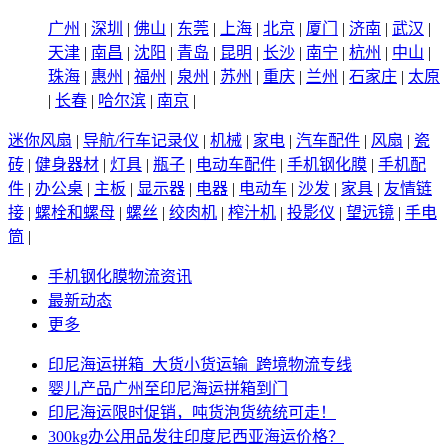
广州
|
深圳
|
佛山
|
东莞
|
上海
|
北京
|
厦门
|
济南
|
武汉
|
天津
|
南昌
|
沈阳
|
青岛
|
昆明
|
长沙
|
南宁
|
杭州
|
中山
|
珠海
|
惠州
|
福州
|
泉州
|
苏州
|
重庆
|
兰州
|
石家庄
|
太原
|
长春
|
哈尔滨
|
南京
|
迷你风扇
|
导航/行车记录仪
|
机械
|
家电
|
汽车配件
|
风扇
|
瓷
砖
|
健身器材
|
灯具
|
瓶子
|
电动车配件
|
手机钢化膜
|
手机配
件
|
办公桌
|
主板
|
显示器
|
电器
|
电动车
|
沙发
|
家具
|
友情链
接
|
螺栓和螺母
|
螺丝
|
绞肉机
|
榨汁机
|
投影仪
|
望远镜
|
手电
筒
|
手机钢化膜物流资讯
最新动态
更多
印尼海运拼箱_大货小货运输_跨境物流专线
婴儿产品广州至印尼海运拼箱到门
印尼海运限时促销，吨货泡货统统可走！
300kg办公用品发往印度尼西亚海运价格？