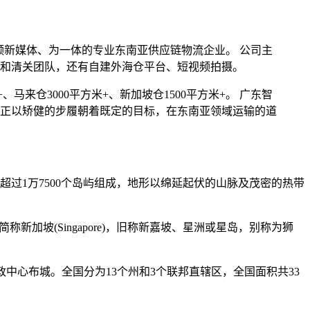
视频新媒体、为一体的专业东南亚供应链物流企业。 公司主
和清关团队，还有自建外海仓平台、短视频拍摄。
、马来仓3000平方米+、新加坡仓1500平方米+。 广东智
正以矫健的步履朝着既定的目标，在东南亚领域运输的道
过1万7500个岛屿组成，地形以绵延起伏的山脉及茂密的热带
，简称新加坡(Singapore)，旧称新嘉坡、星洲或星岛，别称为狮
政中心布城。全国分为13个州和3个联邦直辖区，全国面积共33