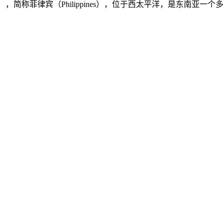
ilippines），简称菲律宾（Philippines），位于西太平洋，是东