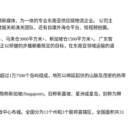
视频新媒体、为一体的专业东南亚供应链物流企业。 公司主
建报关和清关团队，还有自建外海仓平台、短视频拍摄。
、马来仓3000平方米+、新加坡仓1500平方米+。 广东智
正以矫健的步履朝着既定的目标，在东南亚领域运输的道
过1万7500个岛屿组成，地形以绵延起伏的山脉及茂密的热带
，简称新加坡(Singapore)，旧称新嘉坡、星洲或星岛，别称为狮
政中心布城。全国分为13个州和3个联邦直辖区，全国面积共33