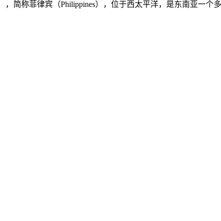
ilippines），简称菲律宾（Philippines），位于西太平洋，是东