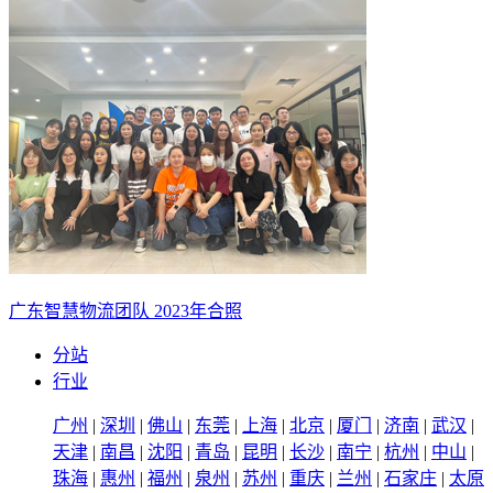
广东智慧物流团队 2023年合照
分站
行业
广州
|
深圳
|
佛山
|
东莞
|
上海
|
北京
|
厦门
|
济南
|
武汉
|
天津
|
南昌
|
沈阳
|
青岛
|
昆明
|
长沙
|
南宁
|
杭州
|
中山
|
珠海
|
惠州
|
福州
|
泉州
|
苏州
|
重庆
|
兰州
|
石家庄
|
太原