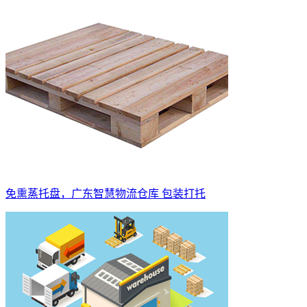
免熏蒸托盘，广东智慧物流仓库 包装打托