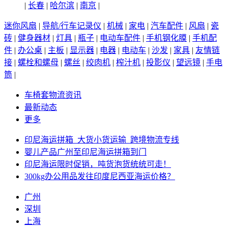
|
长春
|
哈尔滨
|
南京
|
迷你风扇
|
导航/行车记录仪
|
机械
|
家电
|
汽车配件
|
风扇
|
瓷
砖
|
健身器材
|
灯具
|
瓶子
|
电动车配件
|
手机钢化膜
|
手机配
件
|
办公桌
|
主板
|
显示器
|
电器
|
电动车
|
沙发
|
家具
|
友情链
接
|
螺栓和螺母
|
螺丝
|
绞肉机
|
榨汁机
|
投影仪
|
望远镜
|
手电
筒
|
车椅套物流资讯
最新动态
更多
印尼海运拼箱_大货小货运输_跨境物流专线
婴儿产品广州至印尼海运拼箱到门
印尼海运限时促销，吨货泡货统统可走！
300kg办公用品发往印度尼西亚海运价格？
广州
深圳
上海