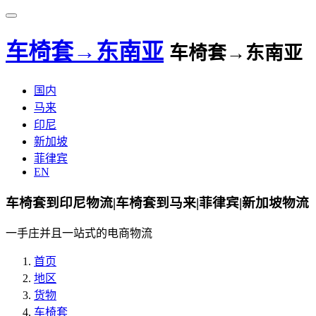
车椅套→东南亚
车椅套→东南亚
国内
马来
印尼
新加坡
菲律宾
EN
车椅套到印尼物流|车椅套到马来|菲律宾|新加坡物流
一手庄并且一站式的电商物流
首页
地区
货物
车椅套