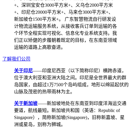
+、深圳宝安仓3000平方米+、义乌仓2000平方米
+、印尼仓20000平方米+、马来仓3000平方米+、
新加坡仓1500平方米+。 广东智慧物流自行研发设
计物流运输服务系统，从接收客兵订单到运输的各
个环节全程实现可视化、信息化专业系统支持。我
们正以矫健的步履朝着既定的目标，在东南亚领域
运输的道路上高歌奋进。
了解我们公司
关于印尼
——印度尼西亚（以下简称印尼）横跨赤道，
位于澳大利亚和亚洲大陆之间。印尼是全世界最大的群
岛国家，由超过1万7500个岛屿组成，地形以绵延起伏的
山脉及茂密的热带雨林为主。
关于新加坡
——新加坡地处在东南亚到印度洋海运交通
要道，航线最短。新加坡共和国（英语：Republic of
Singapore），简称新加坡(Singapore)，旧称新嘉坡、星
洲或星岛，别称为狮城。