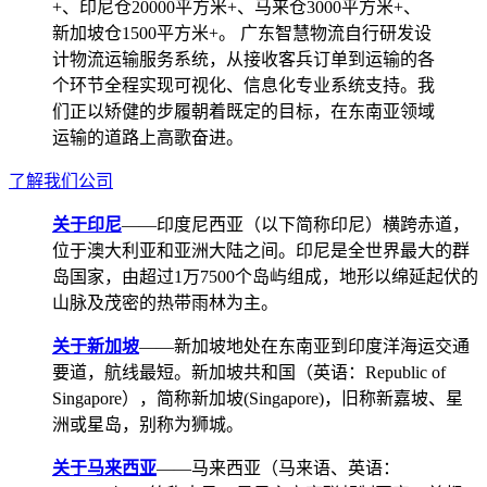
+、印尼仓20000平方米+、马来仓3000平方米+、
新加坡仓1500平方米+。 广东智慧物流自行研发设
计物流运输服务系统，从接收客兵订单到运输的各
个环节全程实现可视化、信息化专业系统支持。我
们正以矫健的步履朝着既定的目标，在东南亚领域
运输的道路上高歌奋进。
了解我们公司
关于印尼
——印度尼西亚（以下简称印尼）横跨赤道，
位于澳大利亚和亚洲大陆之间。印尼是全世界最大的群
岛国家，由超过1万7500个岛屿组成，地形以绵延起伏的
山脉及茂密的热带雨林为主。
关于新加坡
——新加坡地处在东南亚到印度洋海运交通
要道，航线最短。新加坡共和国（英语：Republic of
Singapore），简称新加坡(Singapore)，旧称新嘉坡、星
洲或星岛，别称为狮城。
关于马来西亚
——马来西亚（马来语、英语：