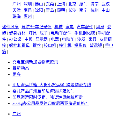
广州
|
深圳
|
佛山
|
东莞
|
上海
|
北京
|
厦门
|
济南
|
武汉
|
天津
|
南昌
|
沈阳
|
青岛
|
昆明
|
长沙
|
南宁
|
杭州
|
中山
|
珠海
|
惠州
|
迷你风扇
|
导航/行车记录仪
|
机械
|
家电
|
汽车配件
|
风扇
|
瓷
砖
|
健身器材
|
灯具
|
瓶子
|
电动车配件
|
手机钢化膜
|
手机配
件
|
办公桌
|
主板
|
显示器
|
电器
|
电动车
|
沙发
|
家具
|
友情链
接
|
螺栓和螺母
|
螺丝
|
绞肉机
|
榨汁机
|
投影仪
|
望远镜
|
手电
筒
|
充电宝到新加坡物流资讯
最新动态
更多
印尼海运拼箱_大货小货运输_跨境物流专线
婴儿产品广州至印尼海运拼箱到门
印尼海运限时促销，吨货泡货统统可走！
300kg办公用品发往印度尼西亚海运价格？
广州