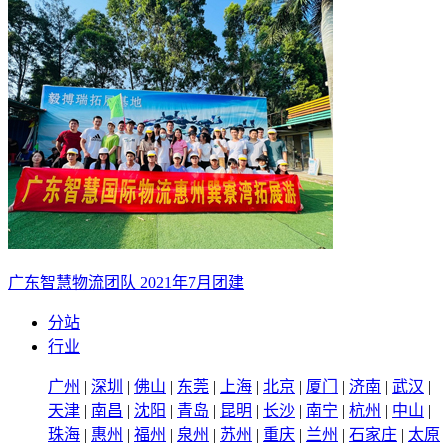
广东智慧物流团队 2021年7月团建
分站
行业
广州
|
深圳
|
佛山
|
东莞
|
上海
|
北京
|
厦门
|
济南
|
武汉
|
天津
|
南昌
|
沈阳
|
青岛
|
昆明
|
长沙
|
南宁
|
杭州
|
中山
|
珠海
|
惠州
|
福州
|
泉州
|
苏州
|
重庆
|
兰州
|
石家庄
|
太原