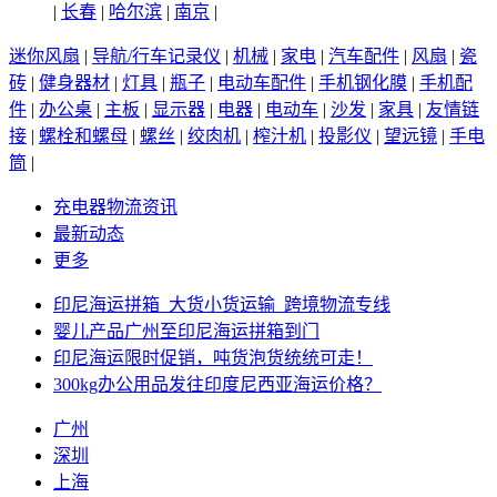
|
长春
|
哈尔滨
|
南京
|
迷你风扇
|
导航/行车记录仪
|
机械
|
家电
|
汽车配件
|
风扇
|
瓷
砖
|
健身器材
|
灯具
|
瓶子
|
电动车配件
|
手机钢化膜
|
手机配
件
|
办公桌
|
主板
|
显示器
|
电器
|
电动车
|
沙发
|
家具
|
友情链
接
|
螺栓和螺母
|
螺丝
|
绞肉机
|
榨汁机
|
投影仪
|
望远镜
|
手电
筒
|
充电器物流资讯
最新动态
更多
印尼海运拼箱_大货小货运输_跨境物流专线
婴儿产品广州至印尼海运拼箱到门
印尼海运限时促销，吨货泡货统统可走！
300kg办公用品发往印度尼西亚海运价格？
广州
深圳
上海