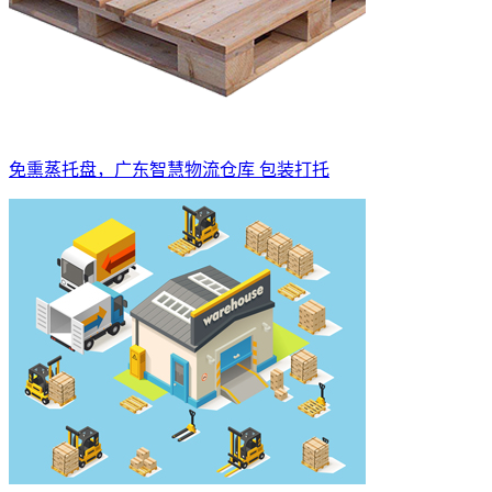
免熏蒸托盘，广东智慧物流仓库 包装打托