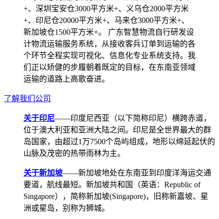
+、深圳宝安仓3000平方米+、义乌仓2000平方米
+、印尼仓20000平方米+、马来仓3000平方米+、
新加坡仓1500平方米+。 广东智慧物流自行研发设
计物流运输服务系统，从接收客兵订单到运输的各
个环节全程实现可视化、信息化专业系统支持。我
们正以矫健的步履朝着既定的目标，在东南亚领域
运输的道路上高歌奋进。
了解我们公司
关于印尼
——印度尼西亚（以下简称印尼）横跨赤道，
位于澳大利亚和亚洲大陆之间。印尼是全世界最大的群
岛国家，由超过1万7500个岛屿组成，地形以绵延起伏的
山脉及茂密的热带雨林为主。
关于新加坡
——新加坡地处在东南亚到印度洋海运交通
要道，航线最短。新加坡共和国（英语：Republic of
Singapore），简称新加坡(Singapore)，旧称新嘉坡、星
洲或星岛，别称为狮城。