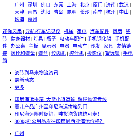
广州
|
深圳
|
佛山
|
东莞
|
上海
|
北京
|
厦门
|
济南
|
武汉
|
天津
|
南昌
|
沈阳
|
青岛
|
昆明
|
长沙
|
南宁
|
杭州
|
中山
|
珠海
|
惠州
|
迷你风扇
|
导航/行车记录仪
|
机械
|
家电
|
汽车配件
|
风扇
|
瓷
砖
|
健身器材
|
灯具
|
瓶子
|
电动车配件
|
手机钢化膜
|
手机配
件
|
办公桌
|
主板
|
显示器
|
电器
|
电动车
|
沙发
|
家具
|
友情链
接
|
螺栓和螺母
|
螺丝
|
绞肉机
|
榨汁机
|
投影仪
|
望远镜
|
手电
筒
|
瓷砖到马来物流资讯
最新动态
更多
印尼海运拼箱_大货小货运输_跨境物流专线
婴儿产品广州至印尼海运拼箱到门
印尼海运限时促销，吨货泡货统统可走！
300kg办公用品发往印度尼西亚海运价格？
广州