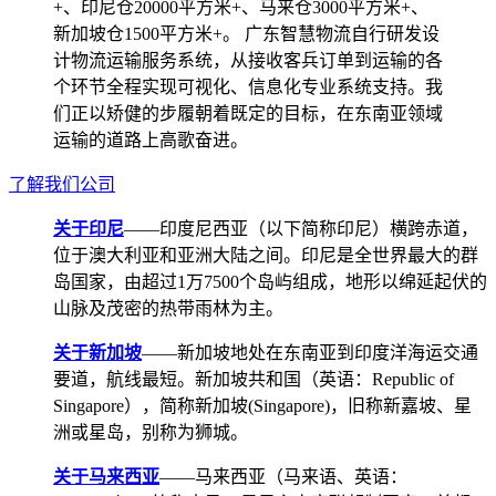
+、印尼仓20000平方米+、马来仓3000平方米+、
新加坡仓1500平方米+。 广东智慧物流自行研发设
计物流运输服务系统，从接收客兵订单到运输的各
个环节全程实现可视化、信息化专业系统支持。我
们正以矫健的步履朝着既定的目标，在东南亚领域
运输的道路上高歌奋进。
了解我们公司
关于印尼
——印度尼西亚（以下简称印尼）横跨赤道，
位于澳大利亚和亚洲大陆之间。印尼是全世界最大的群
岛国家，由超过1万7500个岛屿组成，地形以绵延起伏的
山脉及茂密的热带雨林为主。
关于新加坡
——新加坡地处在东南亚到印度洋海运交通
要道，航线最短。新加坡共和国（英语：Republic of
Singapore），简称新加坡(Singapore)，旧称新嘉坡、星
洲或星岛，别称为狮城。
关于马来西亚
——马来西亚（马来语、英语：