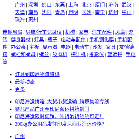
广州
|
深圳
|
佛山
|
东莞
|
上海
|
北京
|
厦门
|
济南
|
武汉
|
天津
|
南昌
|
沈阳
|
青岛
|
昆明
|
长沙
|
南宁
|
杭州
|
中山
|
珠海
|
惠州
|
迷你风扇
|
导航/行车记录仪
|
机械
|
家电
|
汽车配件
|
风扇
|
瓷
砖
|
健身器材
|
灯具
|
瓶子
|
电动车配件
|
手机钢化膜
|
手机配
件
|
办公桌
|
主板
|
显示器
|
电器
|
电动车
|
沙发
|
家具
|
友情链
接
|
螺栓和螺母
|
螺丝
|
绞肉机
|
榨汁机
|
投影仪
|
望远镜
|
手电
筒
|
灯具到印尼物流资讯
最新动态
更多
印尼海运拼箱_大货小货运输_跨境物流专线
婴儿产品广州至印尼海运拼箱到门
印尼海运限时促销，吨货泡货统统可走！
300kg办公用品发往印度尼西亚海运价格？
广州