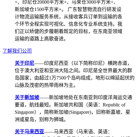
+、印尼仓20000平方米+、马来仓3000平方米+、
新加坡仓1500平方米+。 广东智慧物流自行研发设
计物流运输服务系统，从接收客兵订单到运输的各
个环节全程实现可视化、信息化专业系统支持。我
们正以矫健的步履朝着既定的目标，在东南亚领域
运输的道路上高歌奋进。
了解我们公司
关于印尼
——印度尼西亚（以下简称印尼）横跨赤道，
位于澳大利亚和亚洲大陆之间。印尼是全世界最大的群
岛国家，由超过1万7500个岛屿组成，地形以绵延起伏的
山脉及茂密的热带雨林为主。
关于新加坡
——新加坡地处在东南亚到印度洋海运交通
要道，航线最短。新加坡共和国（英语：Republic of
Singapore），简称新加坡(Singapore)，旧称新嘉坡、星
洲或星岛，别称为狮城。
关于马来西亚
——马来西亚（马来语、英语：