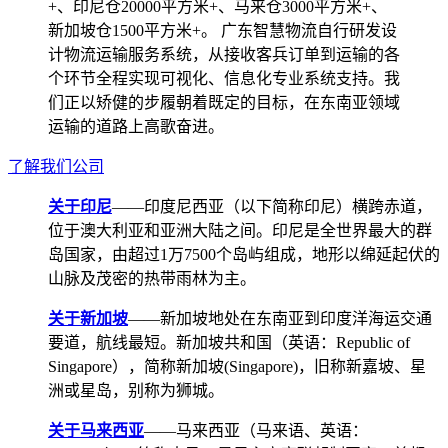
+、印尼仓20000平方米+、马来仓3000平方米+、
新加坡仓1500平方米+。 广东智慧物流自行研发设
计物流运输服务系统，从接收客兵订单到运输的各
个环节全程实现可视化、信息化专业系统支持。我
们正以矫健的步履朝着既定的目标，在东南亚领域
运输的道路上高歌奋进。
了解我们公司
关于印尼
——印度尼西亚（以下简称印尼）横跨赤道，
位于澳大利亚和亚洲大陆之间。印尼是全世界最大的群
岛国家，由超过1万7500个岛屿组成，地形以绵延起伏的
山脉及茂密的热带雨林为主。
关于新加坡
——新加坡地处在东南亚到印度洋海运交通
要道，航线最短。新加坡共和国（英语：Republic of
Singapore），简称新加坡(Singapore)，旧称新嘉坡、星
洲或星岛，别称为狮城。
关于马来西亚
——马来西亚（马来语、英语：