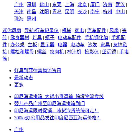
广州
|
深圳
|
佛山
|
东莞
|
上海
|
北京
|
厦门
|
济南
|
武汉
|
天津
|
南昌
|
沈阳
|
青岛
|
昆明
|
长沙
|
南宁
|
杭州
|
中山
|
珠海
|
惠州
|
迷你风扇
|
导航/行车记录仪
|
机械
|
家电
|
汽车配件
|
风扇
|
瓷
砖
|
健身器材
|
灯具
|
瓶子
|
电动车配件
|
手机钢化膜
|
手机配
件
|
办公桌
|
主板
|
显示器
|
电器
|
电动车
|
沙发
|
家具
|
友情链
接
|
螺栓和螺母
|
螺丝
|
绞肉机
|
榨汁机
|
投影仪
|
望远镜
|
手电
筒
|
灯具到菲律宾物流资讯
最新动态
更多
印尼海运拼箱_大货小货运输_跨境物流专线
婴儿产品广州至印尼海运拼箱到门
印尼海运限时促销，吨货泡货统统可走！
300kg办公用品发往印度尼西亚海运价格？
广州