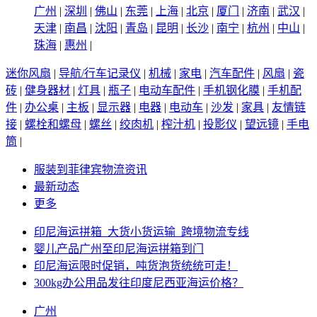
广州
|
深圳
|
佛山
|
东莞
|
上海
|
北京
|
厦门
|
济南
|
武汉
|
天津
|
南昌
|
沈阳
|
青岛
|
昆明
|
长沙
|
南宁
|
杭州
|
中山
|
珠海
|
惠州
|
迷你风扇
|
导航/行车记录仪
|
机械
|
家电
|
汽车配件
|
风扇
|
瓷
砖
|
健身器材
|
灯具
|
瓶子
|
电动车配件
|
手机钢化膜
|
手机配
件
|
办公桌
|
主板
|
显示器
|
电器
|
电动车
|
沙发
|
家具
|
友情链
接
|
螺栓和螺母
|
螺丝
|
绞肉机
|
榨汁机
|
投影仪
|
望远镜
|
手电
筒
|
服装到菲律宾物流资讯
最新动态
更多
印尼海运拼箱_大货小货运输_跨境物流专线
婴儿产品广州至印尼海运拼箱到门
印尼海运限时促销，吨货泡货统统可走！
300kg办公用品发往印度尼西亚海运价格？
广州