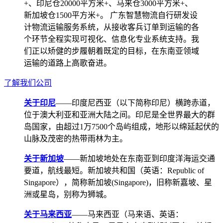
+、印尼仓20000平方米+、马来仓3000平方米+、
新加坡仓1500平方米+。 广东智慧物流自行研发设
计物流运输服务系统，从接收客兵订单到运输的各
个环节全程实现可视化、信息化专业系统支持。我
们正以矫健的步履朝着既定的目标，在东南亚领域
运输的道路上高歌奋进。
了解我们公司
关于印尼
——印度尼西亚（以下简称印尼）横跨赤道，
位于澳大利亚和亚洲大陆之间。印尼是全世界最大的群
岛国家，由超过1万7500个岛屿组成，地形以绵延起伏的
山脉及茂密的热带雨林为主。
关于新加坡
——新加坡地处在东南亚到印度洋海运交通
要道，航线最短。新加坡共和国（英语：Republic of
Singapore），简称新加坡(Singapore)，旧称新嘉坡、星
洲或星岛，别称为狮城。
关于马来西亚
——马来西亚（马来语、英语：