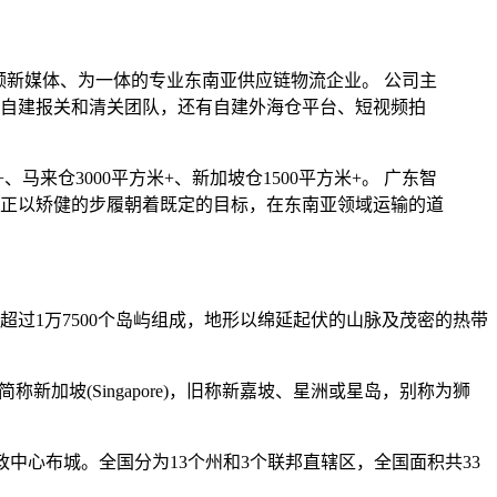
视频新媒体、为一体的专业东南亚供应链物流企业。 公司主
自建报关和清关团队，还有自建外海仓平台、短视频拍
、马来仓3000平方米+、新加坡仓1500平方米+。 广东智
正以矫健的步履朝着既定的目标，在东南亚领域运输的道
过1万7500个岛屿组成，地形以绵延起伏的山脉及茂密的热带
，简称新加坡(Singapore)，旧称新嘉坡、星洲或星岛，别称为狮
政中心布城。全国分为13个州和3个联邦直辖区，全国面积共33