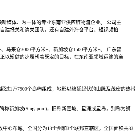
视频新媒体、为一体的专业东南亚供应链物流企业。 公司主
自建报关和清关团队，还有自建外海仓平台、短视频拍
、马来仓3000平方米+、新加坡仓1500平方米+。 广东智
正以矫健的步履朝着既定的目标，在东南亚领域运输的道
过1万7500个岛屿组成，地形以绵延起伏的山脉及茂密的热带
，简称新加坡(Singapore)，旧称新嘉坡、星洲或星岛，别称为狮
政中心布城。全国分为13个州和3个联邦直辖区，全国面积共33