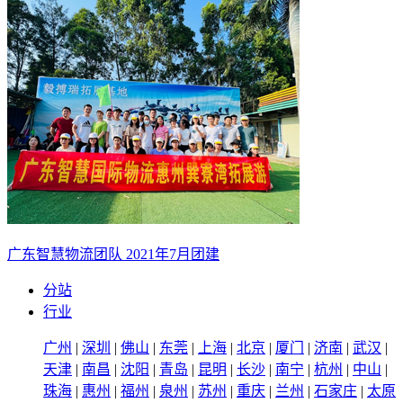
广东智慧物流团队 2021年7月团建
分站
行业
广州
|
深圳
|
佛山
|
东莞
|
上海
|
北京
|
厦门
|
济南
|
武汉
|
天津
|
南昌
|
沈阳
|
青岛
|
昆明
|
长沙
|
南宁
|
杭州
|
中山
|
珠海
|
惠州
|
福州
|
泉州
|
苏州
|
重庆
|
兰州
|
石家庄
|
太原