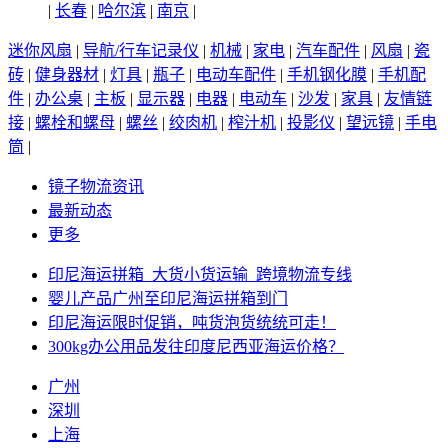
|
长春
|
哈尔滨
|
南京
|
迷你风扇
|
导航/行车记录仪
|
机械
|
家电
|
汽车配件
|
风扇
|
瓷
砖
|
健身器材
|
灯具
|
瓶子
|
电动车配件
|
手机钢化膜
|
手机配
件
|
办公桌
|
主板
|
显示器
|
电器
|
电动车
|
沙发
|
家具
|
友情链
接
|
螺栓和螺母
|
螺丝
|
绞肉机
|
榨汁机
|
投影仪
|
望远镜
|
手电
筒
|
镜子物流资讯
最新动态
更多
印尼海运拼箱_大货小货运输_跨境物流专线
婴儿产品广州至印尼海运拼箱到门
印尼海运限时促销，吨货泡货统统可走！
300kg办公用品发往印度尼西亚海运价格？
广州
深圳
上海