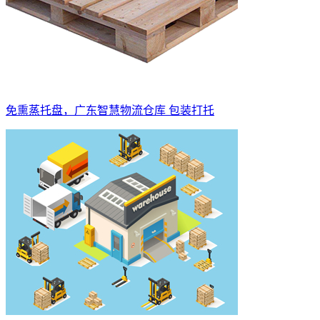
免熏蒸托盘，广东智慧物流仓库 包装打托