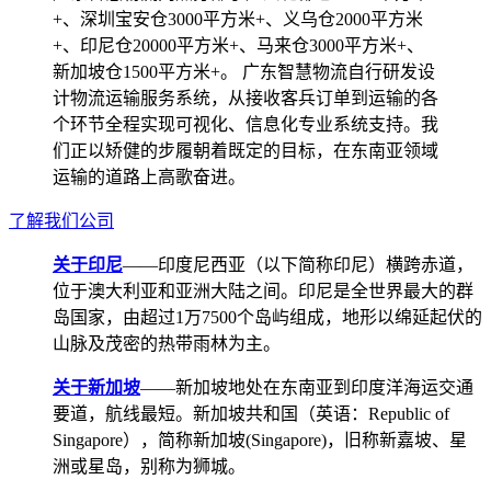
+、深圳宝安仓3000平方米+、义乌仓2000平方米
+、印尼仓20000平方米+、马来仓3000平方米+、
新加坡仓1500平方米+。 广东智慧物流自行研发设
计物流运输服务系统，从接收客兵订单到运输的各
个环节全程实现可视化、信息化专业系统支持。我
们正以矫健的步履朝着既定的目标，在东南亚领域
运输的道路上高歌奋进。
了解我们公司
关于印尼
——印度尼西亚（以下简称印尼）横跨赤道，
位于澳大利亚和亚洲大陆之间。印尼是全世界最大的群
岛国家，由超过1万7500个岛屿组成，地形以绵延起伏的
山脉及茂密的热带雨林为主。
关于新加坡
——新加坡地处在东南亚到印度洋海运交通
要道，航线最短。新加坡共和国（英语：Republic of
Singapore），简称新加坡(Singapore)，旧称新嘉坡、星
洲或星岛，别称为狮城。