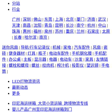
分站
行业
广州
|
深圳
|
佛山
|
东莞
|
上海
|
北京
|
厦门
|
济南
|
武汉
|
天津
|
南昌
|
沈阳
|
青岛
|
昆明
|
长沙
|
南宁
|
杭州
|
中山
|
珠海
|
惠州
|
福州
|
泉州
|
苏州
|
重庆
|
兰州
|
石家庄
|
太原
|
长春
|
哈尔滨
|
南京
|
迷你风扇
|
导航/行车记录仪
|
机械
|
家电
|
汽车配件
|
风扇
|
瓷
砖
|
健身器材
|
灯具
|
瓶子
|
电动车配件
|
手机钢化膜
|
手机配
件
|
办公桌
|
主板
|
显示器
|
电器
|
电动车
|
沙发
|
家具
|
友情链
接
|
螺栓和螺母
|
螺丝
|
绞肉机
|
榨汁机
|
投影仪
|
望远镜
|
手电
筒
|
LED灯物流资讯
最新动态
更多
印尼海运拼箱_大货小货运输_跨境物流专线
婴儿产品广州至印尼海运拼箱到门