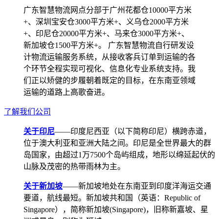
广东智慧物流网点分部于广州花都仓10000平方米
+、深圳宝安仓3000平方米+、义乌仓2000平方米
+、印尼仓20000平方米+、马来仓3000平方米+、
新加坡仓1500平方米+。 广东智慧物流自行研发设
计物流运输服务系统，从接收客兵订单到运输的各
个环节全程实现可视化、信息化专业系统支持。我
们正以矫健的步履朝着既定的目标，在东南亚领域
运输的道路上高歌奋进。
了解我们公司
关于印尼
——印度尼西亚（以下简称印尼）横跨赤道，
位于澳大利亚和亚洲大陆之间。印尼是全世界最大的群
岛国家，由超过1万7500个岛屿组成，地形以绵延起伏的
山脉及茂密的热带雨林为主。
关于新加坡
——新加坡地处在东南亚到印度洋海运交通
要道，航线最短。新加坡共和国（英语：Republic of
Singapore），简称新加坡(Singapore)，旧称新嘉坡、星