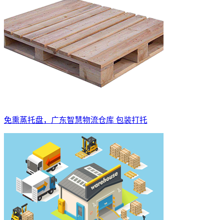
免熏蒸托盘，广东智慧物流仓库 包装打托