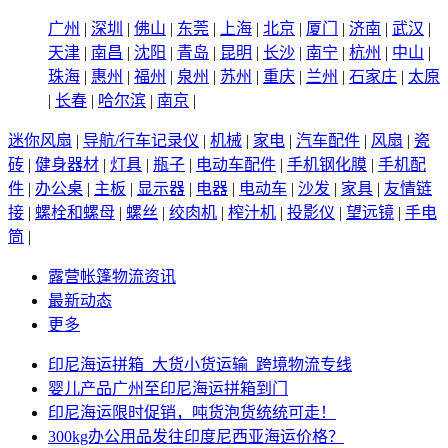
广州
|
深圳
|
佛山
|
东莞
|
上海
|
北京
|
厦门
|
济南
|
武汉
|
天津
|
南昌
|
沈阳
|
青岛
|
昆明
|
长沙
|
南宁
|
杭州
|
中山
|
珠海
|
惠州
|
福州
|
泉州
|
苏州
|
重庆
|
兰州
|
石家庄
|
太原
|
长春
|
哈尔滨
|
南京
|
迷你风扇
|
导航/行车记录仪
|
机械
|
家电
|
汽车配件
|
风扇
|
瓷
砖
|
健身器材
|
灯具
|
瓶子
|
电动车配件
|
手机钢化膜
|
手机配
件
|
办公桌
|
主板
|
显示器
|
电器
|
电动车
|
沙发
|
家具
|
友情链
接
|
螺栓和螺母
|
螺丝
|
绞肉机
|
榨汁机
|
投影仪
|
望远镜
|
手电
筒
|
露营帐篷物流资讯
最新动态
更多
印尼海运拼箱_大货小货运输_跨境物流专线
婴儿产品广州至印尼海运拼箱到门
印尼海运限时促销，吨货泡货统统可走！
300kg办公用品发往印度尼西亚海运价格？