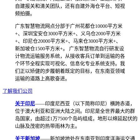
自建报关和清关团队，还有自建外海仓平台、短视
频拍摄。
广东智慧物流网点分部于广州花都仓10000平方米
+、深圳宝安仓3000平方米+、义乌仓2000平方米
+、印尼仓20000平方米+、马来仓3000平方米+、
新加坡仓1500平方米+。 广东智慧物流自行研发设
计物流运输服务系统，从接收客兵订单到运输的各
个环节全程实现可视化、信息化专业系统支持。我
们正以矫健的步履朝着既定的目标，在东南亚领域
运输的道路上高歌奋进。
了解我们公司
关于印尼
——印度尼西亚（以下简称印尼）横跨赤道，
位于澳大利亚和亚洲大陆之间。印尼是全世界最大的群
岛国家，由超过1万7500个岛屿组成，地形以绵延起伏的
山脉及茂密的热带雨林为主。
关于新加坡
——新加坡地处在东南亚到印度洋海运交通