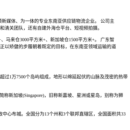
视频新媒体、为一体的专业东南亚供应链物流企业。 公司主
和清关团队，还有自建外海仓平台、短视频拍摄。
、马来仓3000平方米+、新加坡仓1500平方米+。 广东智
正以矫健的步履朝着既定的目标，在东南亚领域运输的道
过1万7500个岛屿组成，地形以绵延起伏的山脉及茂密的热带
，简称新加坡(Singapore)，旧称新嘉坡、星洲或星岛，别称为狮
政中心布城。全国分为13个州和3个联邦直辖区，全国面积共33