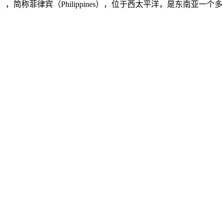
ilippines），简称菲律宾（Philippines），位于西太平洋，是东