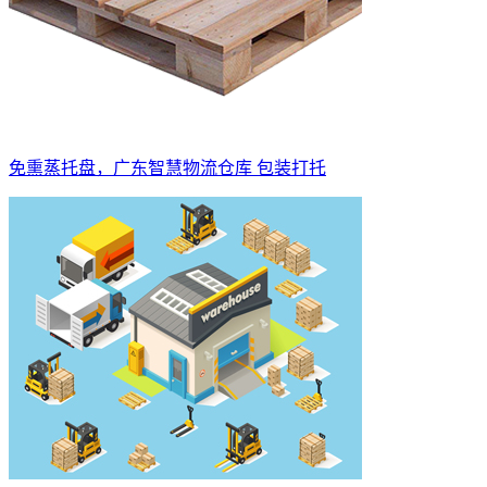
免熏蒸托盘，广东智慧物流仓库 包装打托