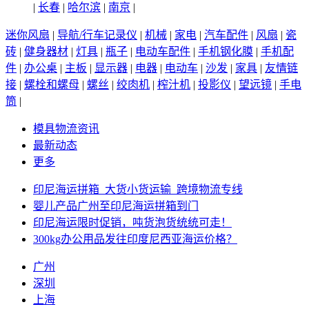
|
长春
|
哈尔滨
|
南京
|
迷你风扇
|
导航/行车记录仪
|
机械
|
家电
|
汽车配件
|
风扇
|
瓷
砖
|
健身器材
|
灯具
|
瓶子
|
电动车配件
|
手机钢化膜
|
手机配
件
|
办公桌
|
主板
|
显示器
|
电器
|
电动车
|
沙发
|
家具
|
友情链
接
|
螺栓和螺母
|
螺丝
|
绞肉机
|
榨汁机
|
投影仪
|
望远镜
|
手电
筒
|
模具物流资讯
最新动态
更多
印尼海运拼箱_大货小货运输_跨境物流专线
婴儿产品广州至印尼海运拼箱到门
印尼海运限时促销，吨货泡货统统可走！
300kg办公用品发往印度尼西亚海运价格？
广州
深圳
上海