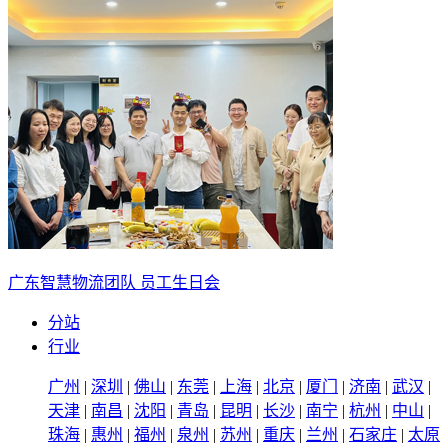
广东智慧物流团队 员工生日会
分站
行业
广州
|
深圳
|
佛山
|
东莞
|
上海
|
北京
|
厦门
|
济南
|
武汉
|
天津
|
南昌
|
沈阳
|
青岛
|
昆明
|
长沙
|
南宁
|
杭州
|
中山
|
珠海
|
惠州
|
福州
|
泉州
|
苏州
|
重庆
|
兰州
|
石家庄
|
太原