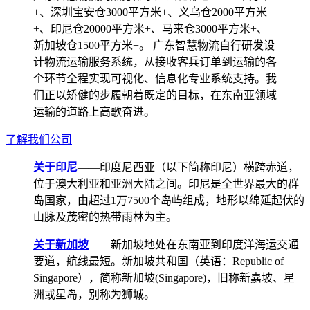
+、深圳宝安仓3000平方米+、义乌仓2000平方米
+、印尼仓20000平方米+、马来仓3000平方米+、
新加坡仓1500平方米+。 广东智慧物流自行研发设
计物流运输服务系统，从接收客兵订单到运输的各
个环节全程实现可视化、信息化专业系统支持。我
们正以矫健的步履朝着既定的目标，在东南亚领域
运输的道路上高歌奋进。
了解我们公司
关于印尼
——印度尼西亚（以下简称印尼）横跨赤道，
位于澳大利亚和亚洲大陆之间。印尼是全世界最大的群
岛国家，由超过1万7500个岛屿组成，地形以绵延起伏的
山脉及茂密的热带雨林为主。
关于新加坡
——新加坡地处在东南亚到印度洋海运交通
要道，航线最短。新加坡共和国（英语：Republic of
Singapore），简称新加坡(Singapore)，旧称新嘉坡、星
洲或星岛，别称为狮城。