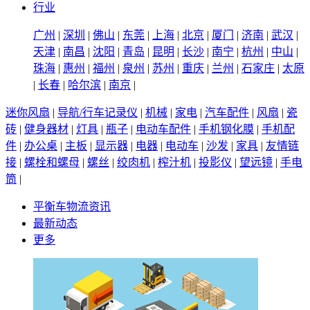
行业
广州
|
深圳
|
佛山
|
东莞
|
上海
|
北京
|
厦门
|
济南
|
武汉
|
天津
|
南昌
|
沈阳
|
青岛
|
昆明
|
长沙
|
南宁
|
杭州
|
中山
|
珠海
|
惠州
|
福州
|
泉州
|
苏州
|
重庆
|
兰州
|
石家庄
|
太原
|
长春
|
哈尔滨
|
南京
|
迷你风扇
|
导航/行车记录仪
|
机械
|
家电
|
汽车配件
|
风扇
|
瓷
砖
|
健身器材
|
灯具
|
瓶子
|
电动车配件
|
手机钢化膜
|
手机配
件
|
办公桌
|
主板
|
显示器
|
电器
|
电动车
|
沙发
|
家具
|
友情链
接
|
螺栓和螺母
|
螺丝
|
绞肉机
|
榨汁机
|
投影仪
|
望远镜
|
手电
筒
|
平衡车物流资讯
最新动态
更多