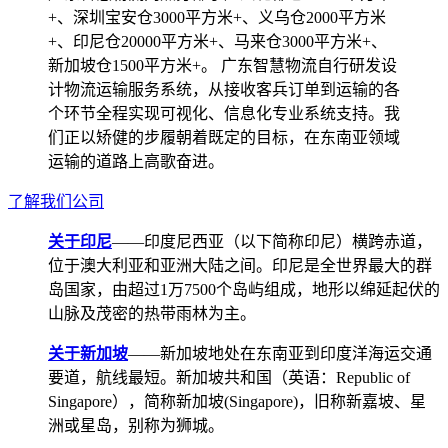
+、深圳宝安仓3000平方米+、义乌仓2000平方米
+、印尼仓20000平方米+、马来仓3000平方米+、
新加坡仓1500平方米+。 广东智慧物流自行研发设
计物流运输服务系统，从接收客兵订单到运输的各
个环节全程实现可视化、信息化专业系统支持。我
们正以矫健的步履朝着既定的目标，在东南亚领域
运输的道路上高歌奋进。
了解我们公司
关于印尼
——印度尼西亚（以下简称印尼）横跨赤道，
位于澳大利亚和亚洲大陆之间。印尼是全世界最大的群
岛国家，由超过1万7500个岛屿组成，地形以绵延起伏的
山脉及茂密的热带雨林为主。
关于新加坡
——新加坡地处在东南亚到印度洋海运交通
要道，航线最短。新加坡共和国（英语：Republic of
Singapore），简称新加坡(Singapore)，旧称新嘉坡、星
洲或星岛，别称为狮城。