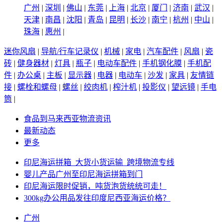
广州
|
深圳
|
佛山
|
东莞
|
上海
|
北京
|
厦门
|
济南
|
武汉
|
天津
|
南昌
|
沈阳
|
青岛
|
昆明
|
长沙
|
南宁
|
杭州
|
中山
|
珠海
|
惠州
|
迷你风扇
|
导航/行车记录仪
|
机械
|
家电
|
汽车配件
|
风扇
|
瓷
砖
|
健身器材
|
灯具
|
瓶子
|
电动车配件
|
手机钢化膜
|
手机配
件
|
办公桌
|
主板
|
显示器
|
电器
|
电动车
|
沙发
|
家具
|
友情链
接
|
螺栓和螺母
|
螺丝
|
绞肉机
|
榨汁机
|
投影仪
|
望远镜
|
手电
筒
|
食品到马来西亚物流资讯
最新动态
更多
印尼海运拼箱_大货小货运输_跨境物流专线
婴儿产品广州至印尼海运拼箱到门
印尼海运限时促销，吨货泡货统统可走！
300kg办公用品发往印度尼西亚海运价格？
广州