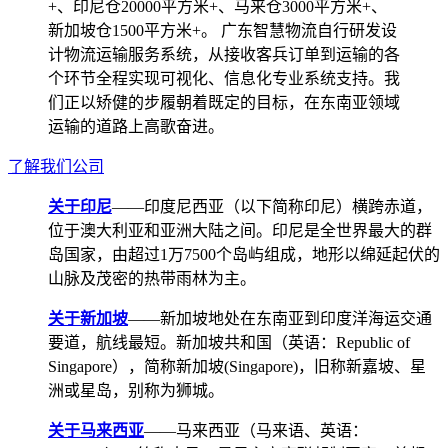
+、印尼仓20000平方米+、马来仓3000平方米+、
新加坡仓1500平方米+。 广东智慧物流自行研发设
计物流运输服务系统，从接收客兵订单到运输的各
个环节全程实现可视化、信息化专业系统支持。我
们正以矫健的步履朝着既定的目标，在东南亚领域
运输的道路上高歌奋进。
了解我们公司
关于印尼
——印度尼西亚（以下简称印尼）横跨赤道，
位于澳大利亚和亚洲大陆之间。印尼是全世界最大的群
岛国家，由超过1万7500个岛屿组成，地形以绵延起伏的
山脉及茂密的热带雨林为主。
关于新加坡
——新加坡地处在东南亚到印度洋海运交通
要道，航线最短。新加坡共和国（英语：Republic of
Singapore），简称新加坡(Singapore)，旧称新嘉坡、星
洲或星岛，别称为狮城。
关于马来西亚
——马来西亚（马来语、英语：