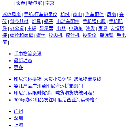
|
长春
|
哈尔滨
|
南京
|
迷你风扇
|
导航/行车记录仪
|
机械
|
家电
|
汽车配件
|
风扇
|
瓷
砖
|
健身器材
|
灯具
|
瓶子
|
电动车配件
|
手机钢化膜
|
手机配
件
|
办公桌
|
主板
|
显示器
|
电器
|
电动车
|
沙发
|
家具
|
友情链
接
|
螺栓和螺母
|
螺丝
|
绞肉机
|
榨汁机
|
投影仪
|
望远镜
|
手电
筒
|
手巾物流资讯
最新动态
更多
印尼海运拼箱_大货小货运输_跨境物流专线
婴儿产品广州至印尼海运拼箱到门
印尼海运限时促销，吨货泡货统统可走！
300kg办公用品发往印度尼西亚海运价格？
广州
深圳
上海