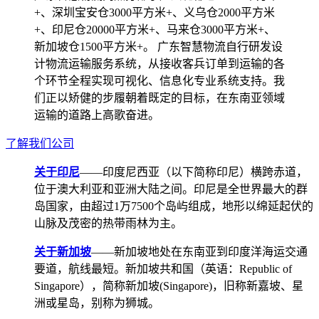
+、深圳宝安仓3000平方米+、义乌仓2000平方米
+、印尼仓20000平方米+、马来仓3000平方米+、
新加坡仓1500平方米+。 广东智慧物流自行研发设
计物流运输服务系统，从接收客兵订单到运输的各
个环节全程实现可视化、信息化专业系统支持。我
们正以矫健的步履朝着既定的目标，在东南亚领域
运输的道路上高歌奋进。
了解我们公司
关于印尼
——印度尼西亚（以下简称印尼）横跨赤道，
位于澳大利亚和亚洲大陆之间。印尼是全世界最大的群
岛国家，由超过1万7500个岛屿组成，地形以绵延起伏的
山脉及茂密的热带雨林为主。
关于新加坡
——新加坡地处在东南亚到印度洋海运交通
要道，航线最短。新加坡共和国（英语：Republic of
Singapore），简称新加坡(Singapore)，旧称新嘉坡、星
洲或星岛，别称为狮城。