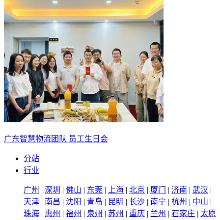
广东智慧物流团队 员工生日会
分站
行业
广州
|
深圳
|
佛山
|
东莞
|
上海
|
北京
|
厦门
|
济南
|
武汉
|
天津
|
南昌
|
沈阳
|
青岛
|
昆明
|
长沙
|
南宁
|
杭州
|
中山
|
珠海
|
惠州
|
福州
|
泉州
|
苏州
|
重庆
|
兰州
|
石家庄
|
太原