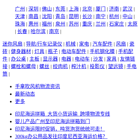
广州
|
深圳
|
佛山
|
东莞
|
上海
|
北京
|
厦门
|
济南
|
武汉
|
天津
|
南昌
|
沈阳
|
青岛
|
昆明
|
长沙
|
南宁
|
杭州
|
中山
|
珠海
|
惠州
|
福州
|
泉州
|
苏州
|
重庆
|
兰州
|
石家庄
|
太原
|
长春
|
哈尔滨
|
南京
|
迷你风扇
|
导航/行车记录仪
|
机械
|
家电
|
汽车配件
|
风扇
|
瓷
砖
|
健身器材
|
灯具
|
瓶子
|
电动车配件
|
手机钢化膜
|
手机配
件
|
办公桌
|
主板
|
显示器
|
电器
|
电动车
|
沙发
|
家具
|
友情链
接
|
螺栓和螺母
|
螺丝
|
绞肉机
|
榨汁机
|
投影仪
|
望远镜
|
手电
筒
|
手拿吹风机物流资讯
最新动态
更多
印尼海运拼箱_大货小货运输_跨境物流专线
婴儿产品广州至印尼海运拼箱到门
印尼海运限时促销，吨货泡货统统可走！
300kg办公用品发往印度尼西亚海运价格？