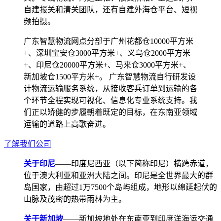
自建报关和清关团队，还有自建外海仓平台、短视
频拍摄。
广东智慧物流网点分部于广州花都仓10000平方米
+、深圳宝安仓3000平方米+、义乌仓2000平方米
+、印尼仓20000平方米+、马来仓3000平方米+、
新加坡仓1500平方米+。 广东智慧物流自行研发设
计物流运输服务系统，从接收客兵订单到运输的各
个环节全程实现可视化、信息化专业系统支持。我
们正以矫健的步履朝着既定的目标，在东南亚领域
运输的道路上高歌奋进。
了解我们公司
关于印尼
——印度尼西亚（以下简称印尼）横跨赤道，
位于澳大利亚和亚洲大陆之间。印尼是全世界最大的群
岛国家，由超过1万7500个岛屿组成，地形以绵延起伏的
山脉及茂密的热带雨林为主。
关于新加坡
——新加坡地处在东南亚到印度洋海运交通