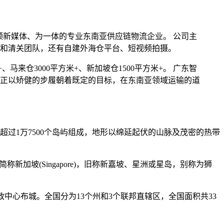
视频新媒体、为一体的专业东南亚供应链物流企业。 公司主
和清关团队，还有自建外海仓平台、短视频拍摄。
、马来仓3000平方米+、新加坡仓1500平方米+。 广东智
正以矫健的步履朝着既定的目标，在东南亚领域运输的道
过1万7500个岛屿组成，地形以绵延起伏的山脉及茂密的热带
，简称新加坡(Singapore)，旧称新嘉坡、星洲或星岛，别称为狮
政中心布城。全国分为13个州和3个联邦直辖区，全国面积共33