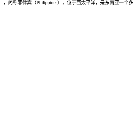
ilippines），简称菲律宾（Philippines），位于西太平洋，是东