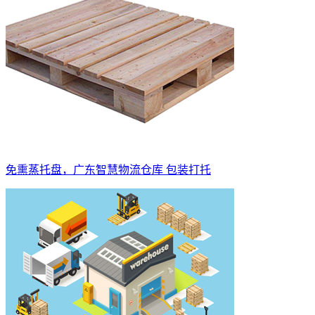
免熏蒸托盘，广东智慧物流仓库 包装打托