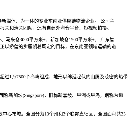
视频新媒体、为一体的专业东南亚供应链物流企业。 公司主
报关和清关团队，还有自建外海仓平台、短视频拍摄。
、马来仓3000平方米+、新加坡仓1500平方米+。 广东智
正以矫健的步履朝着既定的目标，在东南亚领域运输的道
过1万7500个岛屿组成，地形以绵延起伏的山脉及茂密的热带
，简称新加坡(Singapore)，旧称新嘉坡、星洲或星岛，别称为狮
政中心布城。全国分为13个州和3个联邦直辖区，全国面积共33