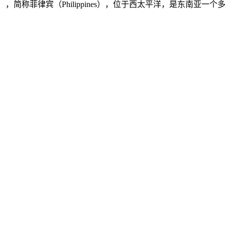
ilippines），简称菲律宾（Philippines），位于西太平洋，是东