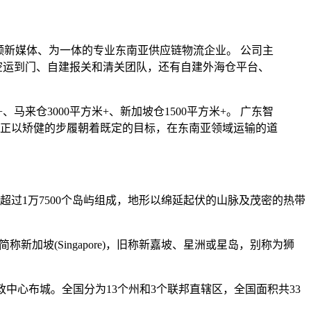
视频新媒体、为一体的专业东南亚供应链物流企业。 公司主
空运到门、自建报关和清关团队，还有自建外海仓平台、
、马来仓3000平方米+、新加坡仓1500平方米+。 广东智
正以矫健的步履朝着既定的目标，在东南亚领域运输的道
过1万7500个岛屿组成，地形以绵延起伏的山脉及茂密的热带
，简称新加坡(Singapore)，旧称新嘉坡、星洲或星岛，别称为狮
政中心布城。全国分为13个州和3个联邦直辖区，全国面积共33