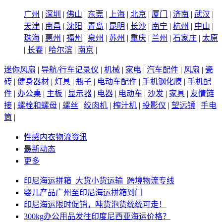
广州
|
深圳
|
佛山
|
东莞
|
上海
|
北京
|
厦门
|
济南
|
武汉
|
天津
|
南昌
|
沈阳
|
青岛
|
昆明
|
长沙
|
南宁
|
杭州
|
中山
|
珠海
|
惠州
|
福州
|
泉州
|
苏州
|
重庆
|
兰州
|
石家庄
|
太原
|
长春
|
哈尔滨
|
南京
|
迷你风扇
|
导航/行车记录仪
|
机械
|
家电
|
汽车配件
|
风扇
|
瓷
砖
|
健身器材
|
灯具
|
瓶子
|
电动车配件
|
手机钢化膜
|
手机配
件
|
办公桌
|
主板
|
显示器
|
电器
|
电动车
|
沙发
|
家具
|
友情链
接
|
螺栓和螺母
|
螺丝
|
绞肉机
|
榨汁机
|
投影仪
|
望远镜
|
手电
筒
|
性感内衣物流资讯
最新动态
更多
印尼海运拼箱_大货小货运输_跨境物流专线
婴儿产品广州至印尼海运拼箱到门
印尼海运限时促销，吨货泡货统统可走！
300kg办公用品发往印度尼西亚海运价格？