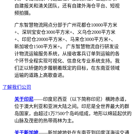
自建报关和清关团队，还有自建外海仓平台、短视
频拍摄。
广东智慧物流网点分部于广州花都仓10000平方米
+、深圳宝安仓3000平方米+、义乌仓2000平方米
+、印尼仓20000平方米+、马来仓3000平方米+、
新加坡仓1500平方米+。 广东智慧物流自行研发设
计物流运输服务系统，从接收客兵订单到运输的各
个环节全程实现可视化、信息化专业系统支持。我
们正以矫健的步履朝着既定的目标，在东南亚领域
运输的道路上高歌奋进。
了解我们公司
关于印尼
——印度尼西亚（以下简称印尼）横跨赤道，
位于澳大利亚和亚洲大陆之间。印尼是全世界最大的群
岛国家，由超过1万7500个岛屿组成，地形以绵延起伏的
山脉及茂密的热带雨林为主。
关于新加坡
——新加坡地处在东南亚到印度洋海运交通