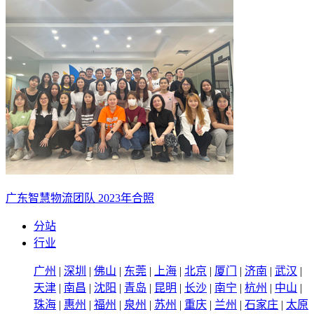
广东智慧物流团队 2023年合照
分站
行业
广州
|
深圳
|
佛山
|
东莞
|
上海
|
北京
|
厦门
|
济南
|
武汉
|
天津
|
南昌
|
沈阳
|
青岛
|
昆明
|
长沙
|
南宁
|
杭州
|
中山
|
珠海
|
惠州
|
福州
|
泉州
|
苏州
|
重庆
|
兰州
|
石家庄
|
太原