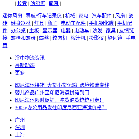
|
长春
|
哈尔滨
|
南京
|
迷你风扇
|
导航/行车记录仪
|
机械
|
家电
|
汽车配件
|
风扇
|
瓷
砖
|
健身器材
|
灯具
|
瓶子
|
电动车配件
|
手机钢化膜
|
手机配
件
|
办公桌
|
主板
|
显示器
|
电器
|
电动车
|
沙发
|
家具
|
友情链
接
|
螺栓和螺母
|
螺丝
|
绞肉机
|
榨汁机
|
投影仪
|
望远镜
|
手电
筒
|
浴巾物流资讯
最新动态
更多
印尼海运拼箱_大货小货运输_跨境物流专线
婴儿产品广州至印尼海运拼箱到门
印尼海运限时促销，吨货泡货统统可走！
300kg办公用品发往印度尼西亚海运价格？
广州
深圳
上海