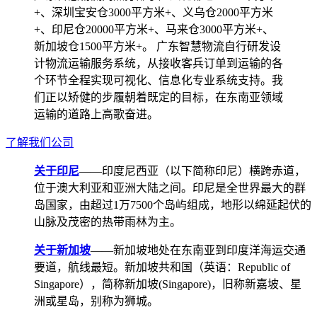
+、深圳宝安仓3000平方米+、义乌仓2000平方米
+、印尼仓20000平方米+、马来仓3000平方米+、
新加坡仓1500平方米+。 广东智慧物流自行研发设
计物流运输服务系统，从接收客兵订单到运输的各
个环节全程实现可视化、信息化专业系统支持。我
们正以矫健的步履朝着既定的目标，在东南亚领域
运输的道路上高歌奋进。
了解我们公司
关于印尼
——印度尼西亚（以下简称印尼）横跨赤道，
位于澳大利亚和亚洲大陆之间。印尼是全世界最大的群
岛国家，由超过1万7500个岛屿组成，地形以绵延起伏的
山脉及茂密的热带雨林为主。
关于新加坡
——新加坡地处在东南亚到印度洋海运交通
要道，航线最短。新加坡共和国（英语：Republic of
Singapore），简称新加坡(Singapore)，旧称新嘉坡、星
洲或星岛，别称为狮城。