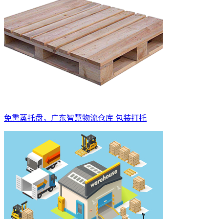
免熏蒸托盘，广东智慧物流仓库 包装打托