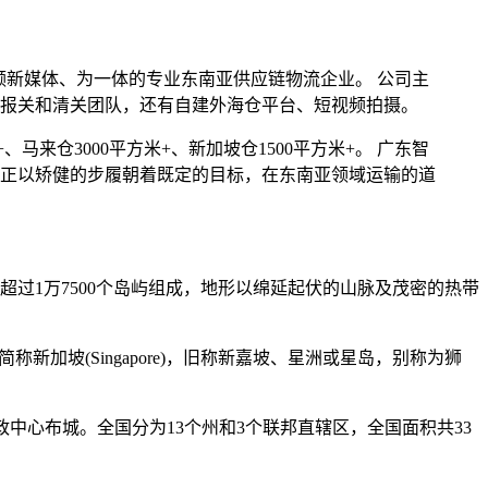
视频新媒体、为一体的专业东南亚供应链物流企业。 公司主
报关和清关团队，还有自建外海仓平台、短视频拍摄。
、马来仓3000平方米+、新加坡仓1500平方米+。 广东智
正以矫健的步履朝着既定的目标，在东南亚领域运输的道
过1万7500个岛屿组成，地形以绵延起伏的山脉及茂密的热带
，简称新加坡(Singapore)，旧称新嘉坡、星洲或星岛，别称为狮
政中心布城。全国分为13个州和3个联邦直辖区，全国面积共33