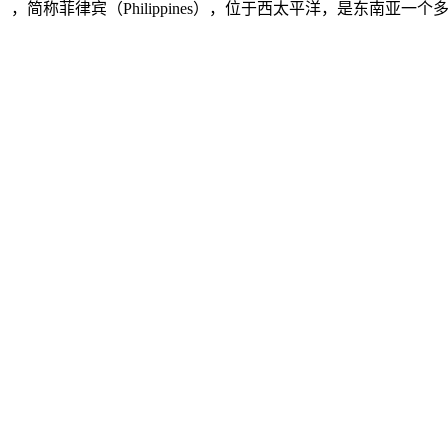
ilippines），简称菲律宾（Philippines），位于西太平洋，是东