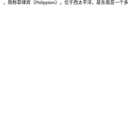
ilippines），简称菲律宾（Philippines），位于西太平洋，是东