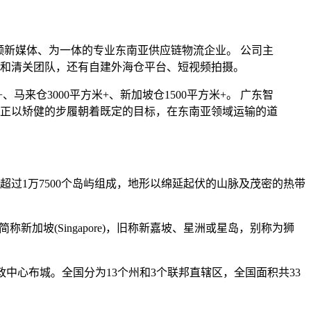
视频新媒体、为一体的专业东南亚供应链物流企业。 公司主
和清关团队，还有自建外海仓平台、短视频拍摄。
、马来仓3000平方米+、新加坡仓1500平方米+。 广东智
正以矫健的步履朝着既定的目标，在东南亚领域运输的道
过1万7500个岛屿组成，地形以绵延起伏的山脉及茂密的热带
，简称新加坡(Singapore)，旧称新嘉坡、星洲或星岛，别称为狮
政中心布城。全国分为13个州和3个联邦直辖区，全国面积共33