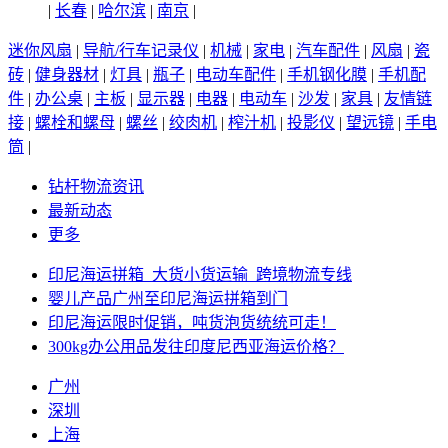
|
长春
|
哈尔滨
|
南京
|
迷你风扇
|
导航/行车记录仪
|
机械
|
家电
|
汽车配件
|
风扇
|
瓷
砖
|
健身器材
|
灯具
|
瓶子
|
电动车配件
|
手机钢化膜
|
手机配
件
|
办公桌
|
主板
|
显示器
|
电器
|
电动车
|
沙发
|
家具
|
友情链
接
|
螺栓和螺母
|
螺丝
|
绞肉机
|
榨汁机
|
投影仪
|
望远镜
|
手电
筒
|
钻杆物流资讯
最新动态
更多
印尼海运拼箱_大货小货运输_跨境物流专线
婴儿产品广州至印尼海运拼箱到门
印尼海运限时促销，吨货泡货统统可走！
300kg办公用品发往印度尼西亚海运价格？
广州
深圳
上海