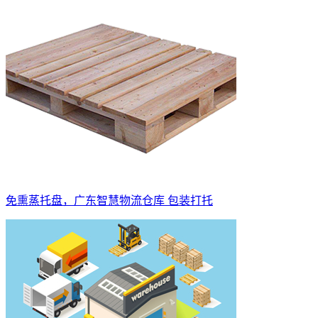
免熏蒸托盘，广东智慧物流仓库 包装打托