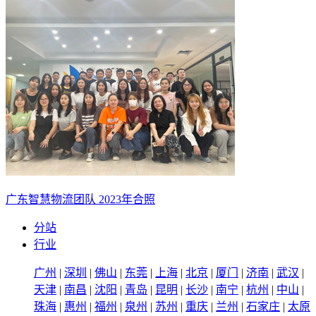
广东智慧物流团队 2023年合照
分站
行业
广州
|
深圳
|
佛山
|
东莞
|
上海
|
北京
|
厦门
|
济南
|
武汉
|
天津
|
南昌
|
沈阳
|
青岛
|
昆明
|
长沙
|
南宁
|
杭州
|
中山
|
珠海
|
惠州
|
福州
|
泉州
|
苏州
|
重庆
|
兰州
|
石家庄
|
太原