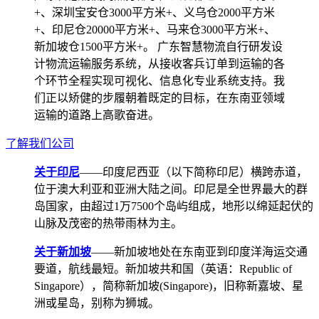
+、深圳宝安仓3000平方米+、义乌仓2000平方米
+、印尼仓20000平方米+、马来仓3000平方米+、
新加坡仓1500平方米+。 广东智慧物流自行研发设
计物流运输服务系统，从接收客兵订单到运输的各
个环节全程实现可视化、信息化专业系统支持。我
们正以矫健的步履朝着既定的目标，在东南亚领域
运输的道路上高歌奋进。
了解我们公司
关于印尼
——印度尼西亚（以下简称印尼）横跨赤道，
位于澳大利亚和亚洲大陆之间。印尼是全世界最大的群
岛国家，由超过1万7500个岛屿组成，地形以绵延起伏的
山脉及茂密的热带雨林为主。
关于新加坡
——新加坡地处在东南亚到印度洋海运交通
要道，航线最短。新加坡共和国（英语：Republic of
Singapore），简称新加坡(Singapore)，旧称新嘉坡、星
洲或星岛，别称为狮城。