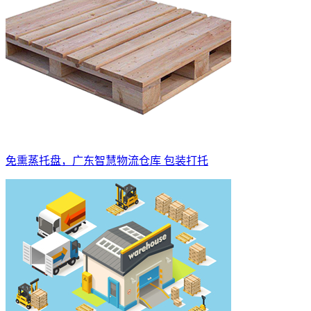
免熏蒸托盘，广东智慧物流仓库 包装打托