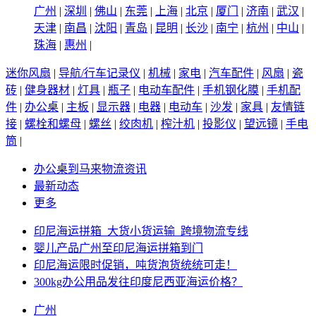
广州
|
深圳
|
佛山
|
东莞
|
上海
|
北京
|
厦门
|
济南
|
武汉
|
天津
|
南昌
|
沈阳
|
青岛
|
昆明
|
长沙
|
南宁
|
杭州
|
中山
|
珠海
|
惠州
|
迷你风扇
|
导航/行车记录仪
|
机械
|
家电
|
汽车配件
|
风扇
|
瓷
砖
|
健身器材
|
灯具
|
瓶子
|
电动车配件
|
手机钢化膜
|
手机配
件
|
办公桌
|
主板
|
显示器
|
电器
|
电动车
|
沙发
|
家具
|
友情链
接
|
螺栓和螺母
|
螺丝
|
绞肉机
|
榨汁机
|
投影仪
|
望远镜
|
手电
筒
|
办公桌到马来物流资讯
最新动态
更多
印尼海运拼箱_大货小货运输_跨境物流专线
婴儿产品广州至印尼海运拼箱到门
印尼海运限时促销，吨货泡货统统可走！
300kg办公用品发往印度尼西亚海运价格？
广州