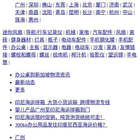
广州
|
深圳
|
佛山
|
东莞
|
上海
|
北京
|
厦门
|
济南
|
武汉
|
天津
|
南昌
|
沈阳
|
青岛
|
昆明
|
长沙
|
南宁
|
杭州
|
中山
|
珠海
|
惠州
|
迷你风扇
|
导航/行车记录仪
|
机械
|
家电
|
汽车配件
|
风扇
|
瓷
砖
|
健身器材
|
灯具
|
瓶子
|
电动车配件
|
手机钢化膜
|
手机配
件
|
办公桌
|
主板
|
显示器
|
电器
|
电动车
|
沙发
|
家具
|
友情链
接
|
螺栓和螺母
|
螺丝
|
绞肉机
|
榨汁机
|
投影仪
|
望远镜
|
手电
筒
|
办公桌到新加坡物流资讯
最新动态
更多
印尼海运拼箱_大货小货运输_跨境物流专线
婴儿产品广州至印尼海运拼箱到门
印尼海运限时促销，吨货泡货统统可走！
300kg办公用品发往印度尼西亚海运价格？
广州