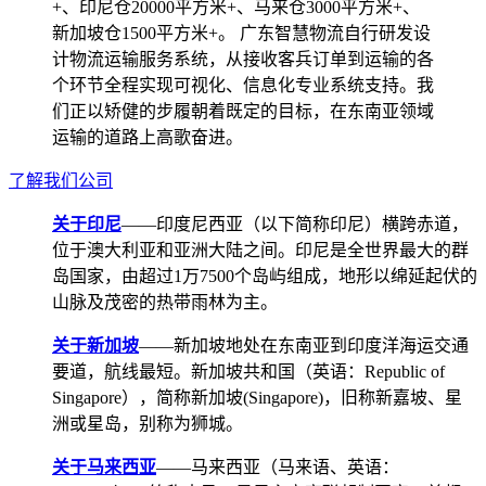
+、印尼仓20000平方米+、马来仓3000平方米+、
新加坡仓1500平方米+。 广东智慧物流自行研发设
计物流运输服务系统，从接收客兵订单到运输的各
个环节全程实现可视化、信息化专业系统支持。我
们正以矫健的步履朝着既定的目标，在东南亚领域
运输的道路上高歌奋进。
了解我们公司
关于印尼
——印度尼西亚（以下简称印尼）横跨赤道，
位于澳大利亚和亚洲大陆之间。印尼是全世界最大的群
岛国家，由超过1万7500个岛屿组成，地形以绵延起伏的
山脉及茂密的热带雨林为主。
关于新加坡
——新加坡地处在东南亚到印度洋海运交通
要道，航线最短。新加坡共和国（英语：Republic of
Singapore），简称新加坡(Singapore)，旧称新嘉坡、星
洲或星岛，别称为狮城。
关于马来西亚
——马来西亚（马来语、英语：