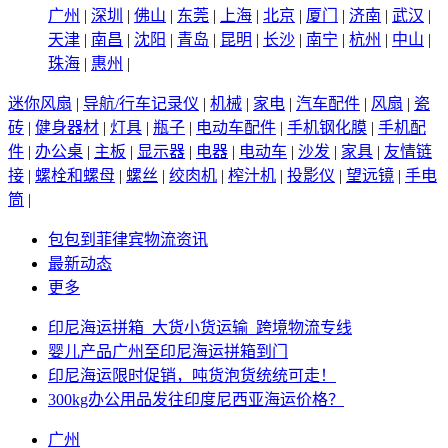
广州
|
深圳
|
佛山
|
东莞
|
上海
|
北京
|
厦门
|
济南
|
武汉
|
天津
|
南昌
|
沈阳
|
青岛
|
昆明
|
长沙
|
南宁
|
杭州
|
中山
|
珠海
|
惠州
|
迷你风扇
|
导航/行车记录仪
|
机械
|
家电
|
汽车配件
|
风扇
|
瓷
砖
|
健身器材
|
灯具
|
瓶子
|
电动车配件
|
手机钢化膜
|
手机配
件
|
办公桌
|
主板
|
显示器
|
电器
|
电动车
|
沙发
|
家具
|
友情链
接
|
螺栓和螺母
|
螺丝
|
绞肉机
|
榨汁机
|
投影仪
|
望远镜
|
手电
筒
|
包包到菲律宾物流资讯
最新动态
更多
印尼海运拼箱_大货小货运输_跨境物流专线
婴儿产品广州至印尼海运拼箱到门
印尼海运限时促销，吨货泡货统统可走！
300kg办公用品发往印度尼西亚海运价格？
广州