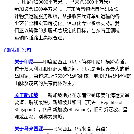
+、印尼仓20000平方米+、马来仓3000平方米+、
新加坡仓1500平方米+。 广东智慧物流自行研发设
计物流运输服务系统，从接收客兵订单到运输的各
个环节全程实现可视化、信息化专业系统支持。我
们正以矫健的步履朝着既定的目标，在东南亚领域
运输的道路上高歌奋进。
了解我们公司
关于印尼
——印度尼西亚（以下简称印尼）横跨赤道，
位于澳大利亚和亚洲大陆之间。印尼是全世界最大的群
岛国家，由超过1万7500个岛屿组成，地形以绵延起伏的
山脉及茂密的热带雨林为主。
关于新加坡
——新加坡地处在东南亚到印度洋海运交通
要道，航线最短。新加坡共和国（英语：Republic of
Singapore），简称新加坡(Singapore)，旧称新嘉坡、星
洲或星岛，别称为狮城。
关于马来西亚
——马来西亚（马来语、英语：