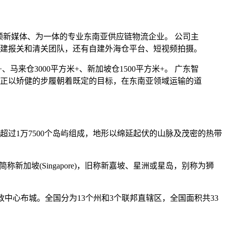
视频新媒体、为一体的专业东南亚供应链物流企业。 公司主
建报关和清关团队，还有自建外海仓平台、短视频拍摄。
、马来仓3000平方米+、新加坡仓1500平方米+。 广东智
正以矫健的步履朝着既定的目标，在东南亚领域运输的道
过1万7500个岛屿组成，地形以绵延起伏的山脉及茂密的热带
，简称新加坡(Singapore)，旧称新嘉坡、星洲或星岛，别称为狮
政中心布城。全国分为13个州和3个联邦直辖区，全国面积共33