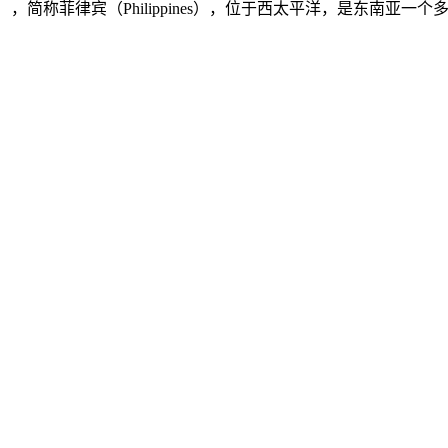
ilippines），简称菲律宾（Philippines），位于西太平洋，是东