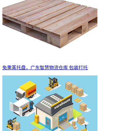
免熏蒸托盘，广东智慧物流仓库 包装打托