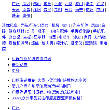
广州
|
深圳
|
佛山
|
东莞
|
上海
|
北京
|
厦门
|
济南
|
武汉
|
天津
|
南昌
|
沈阳
|
青岛
|
昆明
|
长沙
|
南宁
|
杭州
|
中山
|
珠海
|
惠州
|
迷你风扇
|
导航/行车记录仪
|
机械
|
家电
|
汽车配件
|
风扇
|
瓷
砖
|
健身器材
|
灯具
|
瓶子
|
电动车配件
|
手机钢化膜
|
手机配
件
|
办公桌
|
主板
|
显示器
|
电器
|
电动车
|
沙发
|
家具
|
友情链
接
|
螺栓和螺母
|
螺丝
|
绞肉机
|
榨汁机
|
投影仪
|
望远镜
|
手电
筒
|
机器到新加坡物流资讯
最新动态
更多
印尼海运拼箱_大货小货运输_跨境物流专线
婴儿产品广州至印尼海运拼箱到门
印尼海运限时促销，吨货泡货统统可走！
300kg办公用品发往印度尼西亚海运价格？
广州