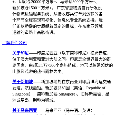
+、印尼仓20000平方米+、马来仓3000平方米+、
新加坡仓1500平方米+。 广东智慧物流自行研发设
计物流运输服务系统，从接收客兵订单到运输的各
个环节全程实现可视化、信息化专业系统支持。我
们正以矫健的步履朝着既定的目标，在东南亚领域
运输的道路上高歌奋进。
了解我们公司
关于印尼
——印度尼西亚（以下简称印尼）横跨赤道，
位于澳大利亚和亚洲大陆之间。印尼是全世界最大的群
岛国家，由超过1万7500个岛屿组成，地形以绵延起伏的
山脉及茂密的热带雨林为主。
关于新加坡
——新加坡地处在东南亚到印度洋海运交通
要道，航线最短。新加坡共和国（英语：Republic of
Singapore），简称新加坡(Singapore)，旧称新嘉坡、星
洲或星岛，别称为狮城。
关于马来西亚
——马来西亚（马来语、英语：