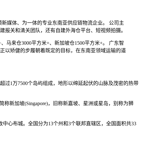
视频新媒体、为一体的专业东南亚供应链物流企业。 公司主
建报关和清关团队，还有自建外海仓平台、短视频拍摄。
、马来仓3000平方米+、新加坡仓1500平方米+。 广东智
正以矫健的步履朝着既定的目标，在东南亚领域运输的道
过1万7500个岛屿组成，地形以绵延起伏的山脉及茂密的热带
，简称新加坡(Singapore)，旧称新嘉坡、星洲或星岛，别称为狮
政中心布城。全国分为13个州和3个联邦直辖区，全国面积共33