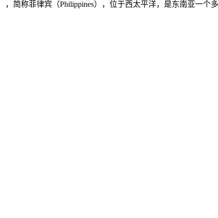
ilippines），简称菲律宾（Philippines），位于西太平洋，是东