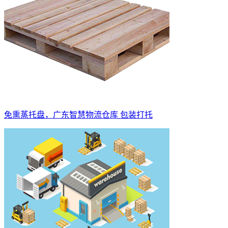
免熏蒸托盘，广东智慧物流仓库 包装打托