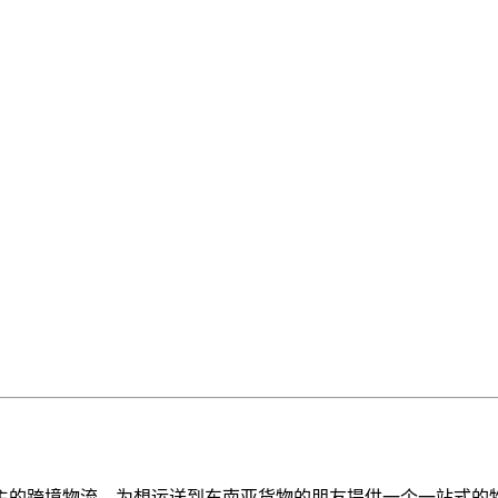
主的跨境物流，为想运送到东南亚货物的朋友提供一个一站式的