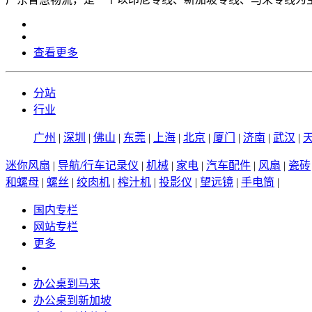
查看更多
分站
行业
广州
|
深圳
|
佛山
|
东莞
|
上海
|
北京
|
厦门
|
济南
|
武汉
|
迷你风扇
|
导航/行车记录仪
|
机械
|
家电
|
汽车配件
|
风扇
|
瓷砖
和螺母
|
螺丝
|
绞肉机
|
榨汁机
|
投影仪
|
望远镜
|
手电筒
|
国内专栏
网站专栏
更多
办公桌到马来
办公桌到新加坡